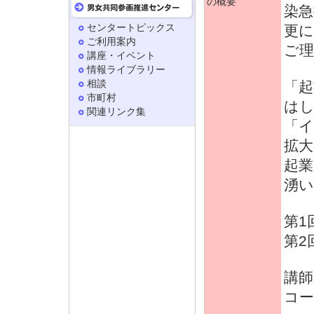
の概要
染
センタートピックス
更
ご利用案内
ご
講座・イベント
情報ライブラリー
相談
「起
市町村
はし
関連リンク集
「
拡
起
湧い
第1
第2
講師
コー