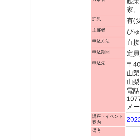
起業
家、
託児
有(
主催者
ぴ
申込方法
直接
申込期間
定
申込先
〒40
山梨
山梨
電話 
107
メール
講座・イベント
20
案内
備考