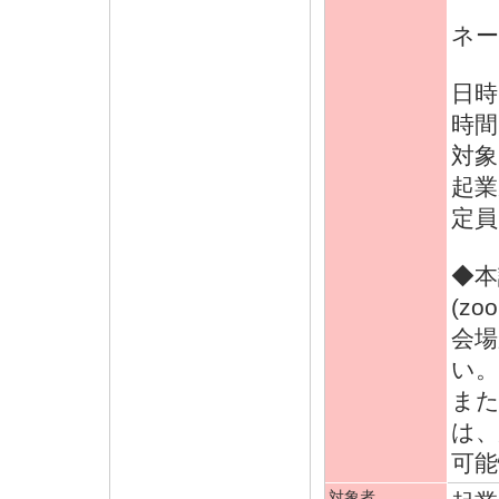
第2
ネー
日時 
時間 
対象
起業
定員
◆本
(z
会
い。
ま
は
可能
対象者