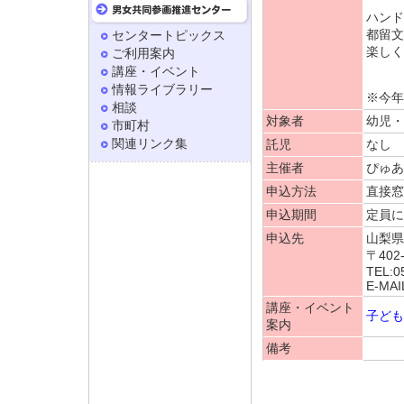
ハンド
都留文
センタートピックス
楽しく
ご利用案内
講座・イベント
情報ライブラリー
※今年
相談
対象者
幼児・
市町村
関連リンク集
託児
なし
主催者
ぴゅあ
申込方法
直接窓
申込期間
定員に
申込先
山梨県
〒402
TEL:0
E-MAIL
講座・イベント
子ども
案内
備考