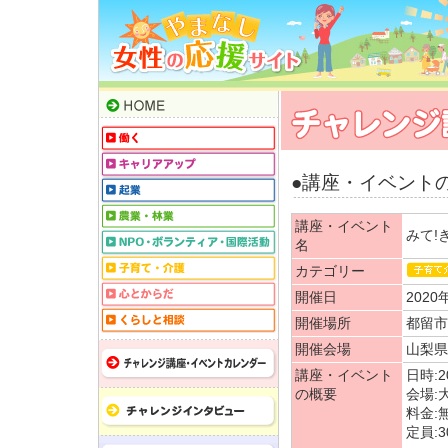
●講座・イベント
講座・イベント
みて!
名
カテゴリー
開催日
2020
開催場所
都留市中
開催会場
山梨県
講座・イベント
日時:2
の概要
会場:
料金:
定員:3