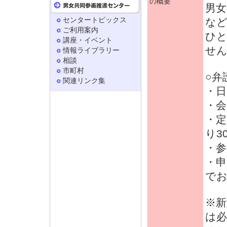
の概要
男女
センタートピックス
な
ご利用案内
ひ
講座・イベント
せん
情報ライブラリー
相談
市町村
○弁
関連リンク集
・日 
・会
・定
り3
・参
・申
で
※新
は