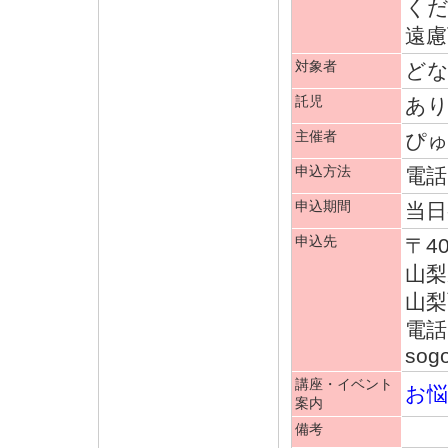
く
遠
対象者
ど
託児
あり
主催者
ぴ
申込方法
電話
申込期間
当日
申込先
〒40
山梨
山梨
電話(
sog
講座・イベント
お
案内
備考