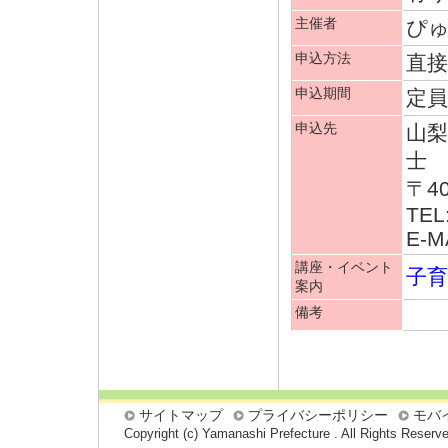
主催者
ぴ
申込方法
直接
申込期間
定
申込先
山
士
〒4
TEL
E-MA
講座・イベント
子
案内
備考
サイトマップ
プライバシーポリシー
モバ
Copyright (c) Yamanashi Prefecture . All Rights Reserv