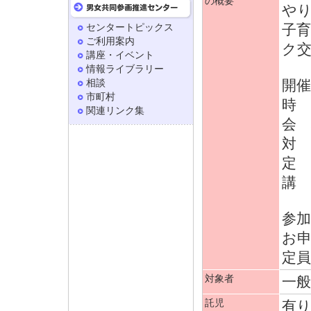
の概要
やり
センタートピックス
子
ご利用案内
ク
講座・イベント
情報ライブラリー
相談
開催
市町村
時 
関連リンク集
会
対 
定 
講
参加
お
定
対象者
一般
託児
有り