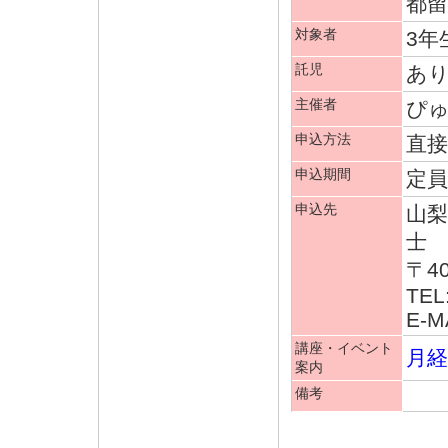
都
対象者
3年
託児
あり
主催者
ぴ
申込方法
直接
申込期間
定
申込先
山
士
〒4
TEL
E-MA
講座・イベント
月経
案内
備考