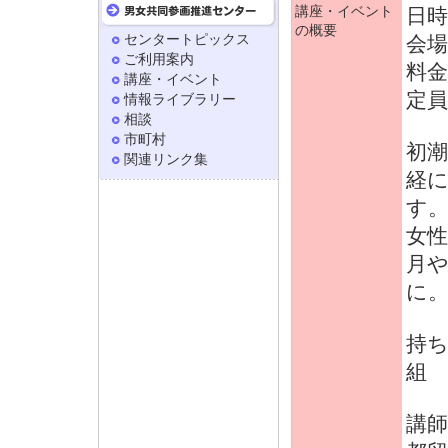
講座・イベント
日時:
の概要
センタートピックス
会場
ご利用案内
料金
講座・イベント
定員
情報ライブラリー
相談
市町村
初
関連リンク集
経
す
女
月
に
持ち
組
講師