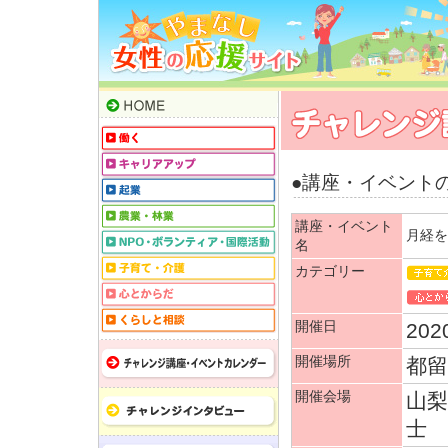
●講座・イベント
講座・イベント
月経を
名
カテゴリー
開催日
202
開催場所
都留
開催会場
山
士