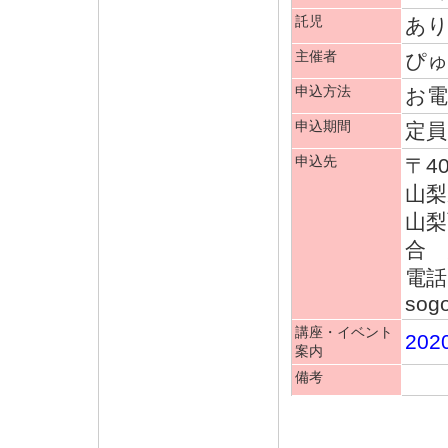
託児
あり
主催者
ぴ
申込方法
お
申込期間
定
申込先
〒40
山梨
山梨
合 
電話(
sog
講座・イベント
20
案内
備考