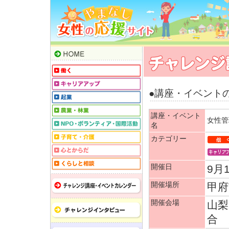
●講座・イベント
講座・イベント
女性管
名
カテゴリー
開催日
9月
開催場所
甲府
開催会場
山梨
合 