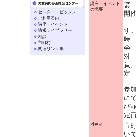
講座・イベント
講 
の概要
センタートピックス
開催
ご利用案内
9
講座・イベント
す。
情報ライブラリー
相談
時 
市町村
会 
関連リンク集
対 
員、
定 
参加
に
ぴ
定
対象者
市町
い