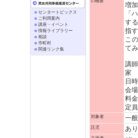
の概要
増
センタートピックス
「
ご利用案内
す
講座・イベント
指
情報ライブラリー
相談
こ
市町村
て
関連リンク集
講師
家 
日時:
会場
料金
定員
対象者
一般
託児
あ