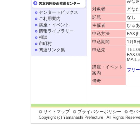
みなさ
対象者
どなた
センタートピックス
託児
なし
ご利用案内
講座・イベント
主催者
ぴゅあ
情報ライブラリー
申込方法
FAX
相談
申込期間
1月6
市町村
TEL:0
関連リンク集
申込先
FAX:0
MAIL:
講座・イベント
フリー
案内
備考
サイトマップ
プライバシーポリシー
モバ
Copyright (c) Yamanashi Prefecture . All Rights Reserv