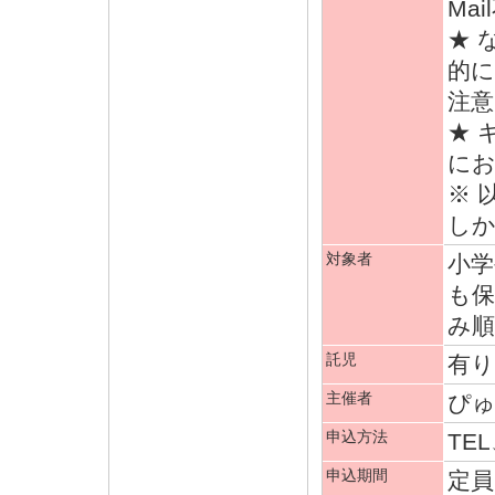
Mai
★ 
的
注
★ 
に
※ 
し
対象者
小学
も保
み順
託児
有り
主催者
ぴ
申込方法
TEL
申込期間
定員