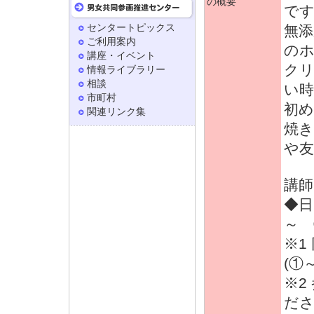
の概要
です
センタートピックス
無添
ご利用案内
の
講座・イベント
ク
情報ライブラリー
相談
い時
市町村
初
関連リンク集
焼
や友
講師
◆日 
～ ③
※1
(①
※2
だ