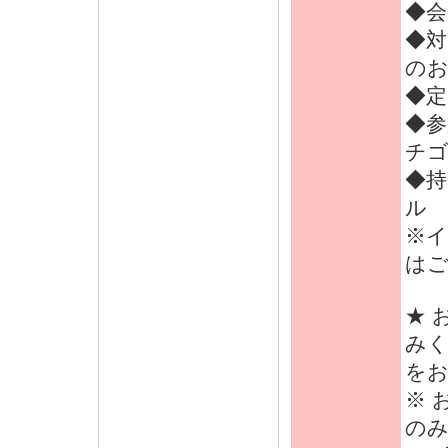
◆会
◆対
のお
◆定
◆参
チゴ
◆持
ル
※
は
★ 
みく
をお
※ 
のみ