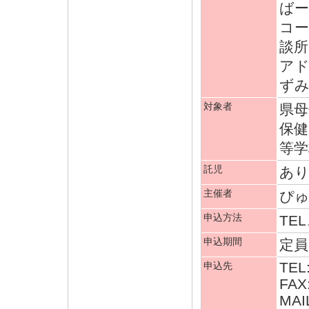
ばー
コー
談
アド
ずみ
対象者
県母
保健
等学
託児
あり
主催者
ぴ
申込方法
TEL
申込期間
定員
TEL
申込先
FAX
MAI