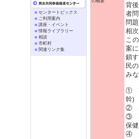
の概要
背後
センタートピックス
者問
ご利用案内
問題
講座・イベント
相
情報ライブラリー
相談
この
市町村
案に
関連リンク集
鎖す
民
み
① 
幹)
② 
③ 
保健
④ 