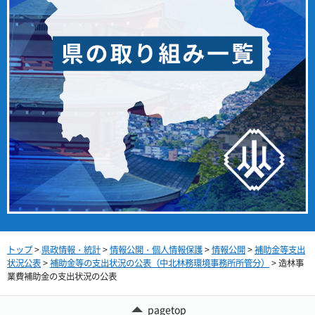
トップ
>
県政情報・統計
>
情報公開・個人情報保護
>
情報公開
>
補助金等支出
状況公表
>
補助金等の支出状況の公表（中北林務環境事務所所管分）
> 造林事
業費補助金の支出状況の公表
pagetop