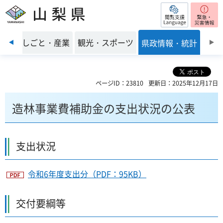
閲覧支援
山梨県
前のスライドを表示
環境
しごと・産業
観光・スポーツ
県政情報・統計
ページID：23810
更新日：2025年12月17日
造林事業費補助金の支出状況の公表
支出状況
令和6年度支出分（PDF：95KB）
交付要綱等