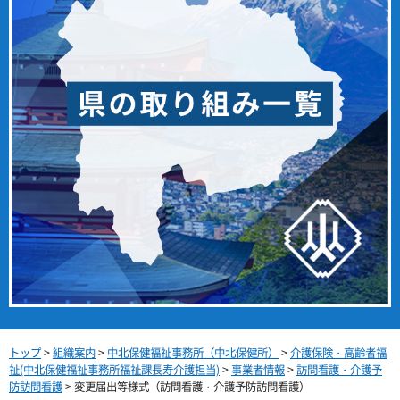
トップ
>
組織案内
>
中北保健福祉事務所（中北保健所）
>
介護保険・高齢者福
祉(中北保健福祉事務所福祉課長寿介護担当)
>
事業者情報
>
訪問看護・介護予
防訪問看護
> 変更届出等様式（訪問看護・介護予防訪問看護）