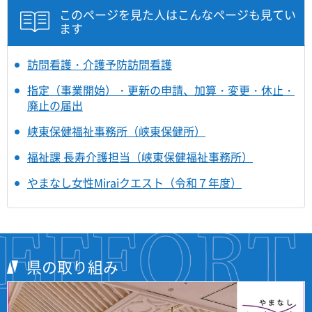
このページを見た人はこんなページも見てい
ます
訪問看護・介護予防訪問看護
指定（事業開始）・更新の申請、加算・変更・休止・
廃止の届出
峡東保健福祉事務所（峡東保健所）
福祉課 長寿介護担当（峡東保健福祉事務所）
やまなし女性Miraiクエスト（令和７年度）
県の取り組み