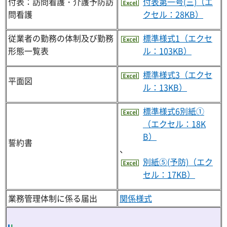
付表：訪問看護・介護予防訪
付表第一号(三)（エ
問看護
クセル：28KB）
従業者の勤務の体制及び勤務
標準様式1（エクセ
形態一覧表
ル：103KB）
標準様式3（エクセ
平面図
ル：13KB）
標準様式6別紙①
（エクセル：18K
B）
誓約書
、
別紙⑤(予防)（エク
セル：17KB）
業務管理体制に係る届出
関係様式