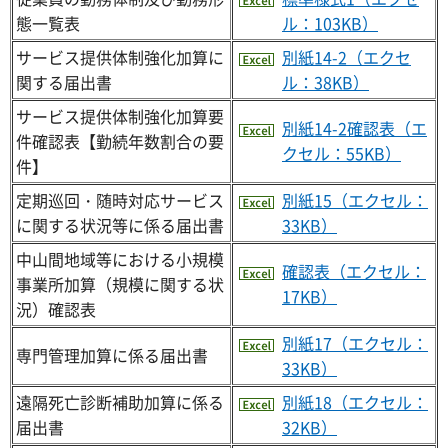
態一覧表
ル：103KB）
サービス提供体制強化加算に
別紙14-2（エクセ
関する届出書
ル：38KB）
サービス提供体制強化加算要
別紙14-2確認表（エ
件確認表【勤続年数割合の要
クセル：55KB）
件】
定期巡回・随時対応サービス
別紙15（エクセル：
に関する状況等に係る届出書
33KB）
中山間地域等における小規模
確認表（エクセル：
事業所加算（規模に関する状
17KB）
況）確認表
別紙17（エクセル：
専門管理加算に係る届出書
33KB）
遠隔死亡診断補助加算に係る
別紙18（エクセル：
届出書
32KB）