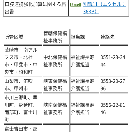
口腔連携強化加算に関する届
別紙11（エクセル：
出書
36KB）
管轄保健福
所管区域
担当課
連絡先
祉事務所
韮崎市・南アル
プス市・北杜
中北保健福
福祉課長寿
0551-23-34
市・甲斐市・中
祉事務所
介護担当
44
央市・昭和町
山梨市、笛吹
峡東保健福
福祉課長寿
0553-20-27
市、甲州市
祉事務所
介護担当
96
市川三郷町、早
川町、身延町、
峡南保健福
福祉課長寿
0556-22-81
南部町、富士川
祉事務所
介護担当
46
町
富士吉田市・都