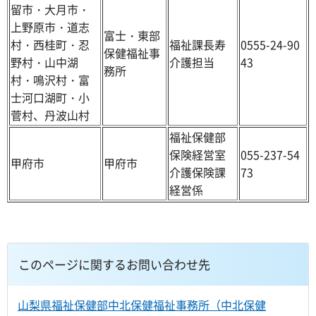
留市・大月市・
上野原市・道志
富士・東部
村・西桂町・忍
福祉課長寿
0555-24-90
保健福祉事
野村・山中湖
介護担当
43
務所
村・鳴沢村・富
士河口湖町・小
菅村、丹波山村
福祉保健部
保険経営室
055-237-54
甲府市
甲府市
介護保険課
73
経営係
このページに関するお問い合わせ先
山梨県福祉保健部中北保健福祉事務所（中北保健