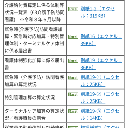
介護給付費算定に係る体制等
別紙1-2（エクセ
状況一覧表（63介護予防訪問
ル：319KB）
看護) ※令和８年６月以降
緊急時(介護予防)訪問看護加
算・緊急時対応加算・特別管
別紙16（エクセル：
理体制・ターミナルケア体制
39KB）
に係る届出書
看護体制強化加算に係る届出
別紙19（エクセル：
書
36KB）
緊急時（介護予防）訪問看護
別紙19-①（エクセ
加算の算定状況
ル：25KB）
別紙19-②（エクセ
特別管理加算の算定状況
ル：25KB）
ターミナルケア加算の算定状
別紙19-③（エクセ
況／看護職員の割合
ル：14KB）
従業員の勤務体制及び勤務形
標準様式1（エクセ