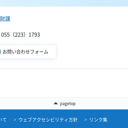
財課
１
55（223）1793
pagetop
いて
ウェブアクセシビリティ方針
リンク集