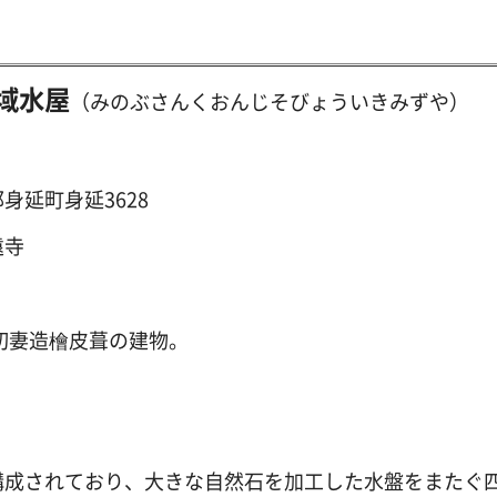
域水屋
（みのぶさんくおんじそびょういきみずや）
延町身延3628
寺
切妻造檜皮葺の建物。
構成されており、大きな自然石を加工した水盤をまたぐ