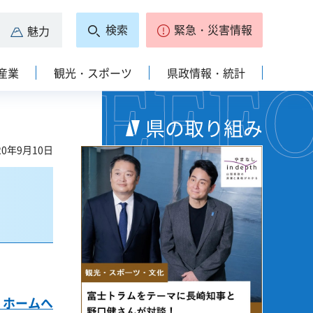
検索
緊急・災害情報
魅力
産業
観光・スポーツ
県政情報・統計
県の取り組み
0年9月10日
」ホームへ