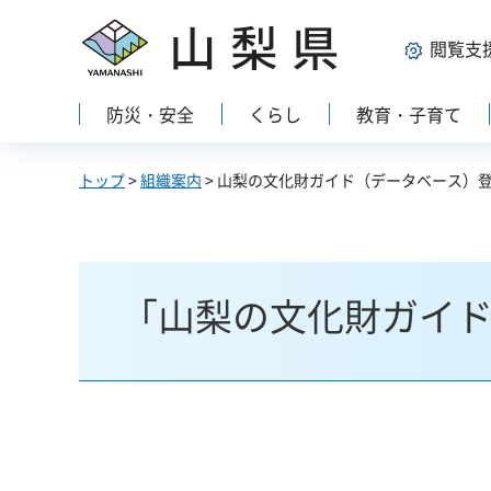
山梨県
閲覧支
防災・安全
くらし
教育・子育て
トップ
>
組織案内
> 山梨の文化財ガイド（データベース）
「山梨の文化財ガイ