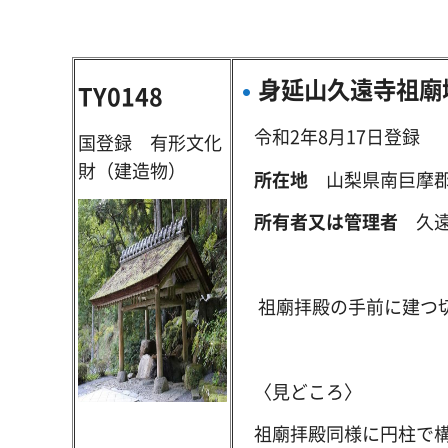
身延山久遠寺祖廟
TY0148
令和2年8月17日登録
国登録 有形文化
財（建造物）
所在地
山梨県南巨摩郡身
所有者又は管理者
久遠
祖廟拝殿の手前に建つ
〈見どころ〉
祖廟拝殿同様に円柱で