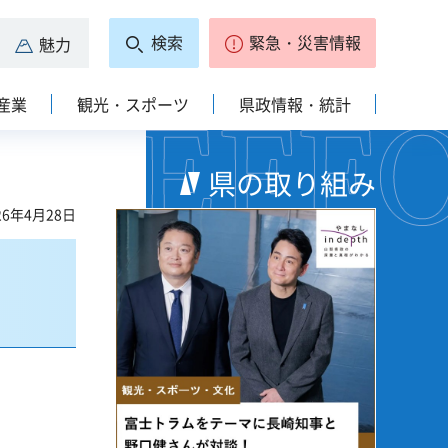
検索
緊急・災害情報
魅力
産業
観光・スポーツ
県政情報・統計
県の取り組み
6年4月28日