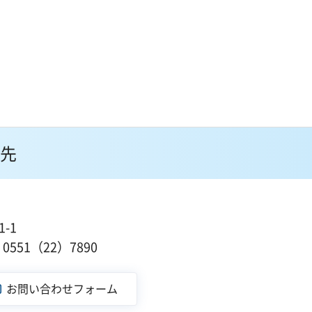
先
-1
551（22）7890