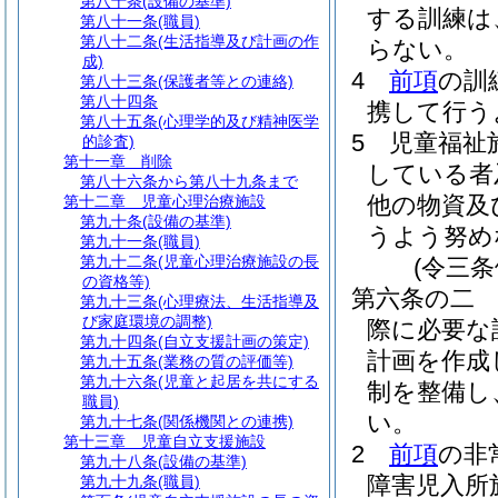
第八十条
(設備の基準)
する訓練は
第八十一条
(職員)
第八十二条
(生活指導及び計画の作
らない。
成)
4
前項
の訓
第八十三条
(保護者等との連絡)
第八十四条
携して行う
第八十五条
(心理学的及び精神医学
5
児童福祉
的診査)
第十一章
削除
している者
第八十六条から第八十九条まで
他の物資及
第十二章
児童心理治療施設
第九十条
(設備の基準)
うよう努め
第九十一条
(職員)
第九十二条
(児童心理治療施設の長
(令三
の資格等)
第六条の二
第九十三条
(心理療法、生活指導及
び家庭環境の調整)
際に必要な
第九十四条
(自立支援計画の策定)
計画を作成
第九十五条
(業務の質の評価等)
第九十六条
(児童と起居を共にする
制を整備し
職員)
い。
第九十七条
(関係機関との連携)
第十三章
児童自立支援施設
2
前項
の非
第九十八条
(設備の基準)
障害児入所
第九十九条
(職員)