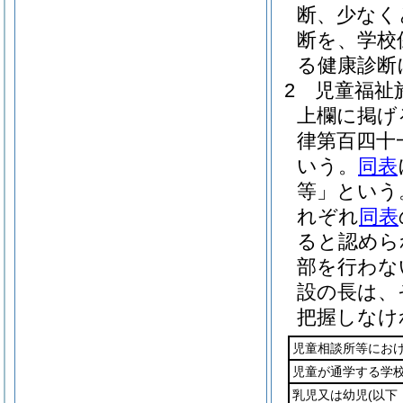
断、少なく
断を、学校
る健康診断
2
児童福祉
上欄に掲げ
律第百四十
いう。
同表
等」という
れぞれ
同表
ると認めら
部を行わな
設の長は、
把握しなけ
児童相談所等にお
児童が通学する学
乳児又は幼児
(以下