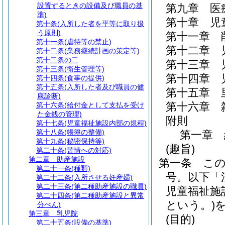
設置するときの設備及び職員の基
第九章
医
準)
第十章
児
第十条
(入所した者を平等に取り扱
う原則)
第十一章
第十一条
(虐待等の禁止)
第十二章
第十二条
(業務継続計画の策定等)
第十二条の二
第十三章
第十三条
(衛生管理等)
第十四章
第十四条
(食事の提供)
第十五条
(入所した者及び職員の健
第十五章
康診断)
第十六章
第十六条
(給付金として支払を受け
た金銭の管理)
附則
第十七条
(児童福祉施設内部の規程)
第十八条
(帳簿の整備)
第一章
第十九条
(秘密保持等)
(趣旨)
第二十条
(苦情への対応)
第二章
助産施設
第一条
こ
第二十一条
(種類)
号。以下「
第二十二条
(入所させる妊産婦)
第二十三条
(第二種助産施設の職員)
児童福祉施
第二十四条
(第二種助産施設と異常
という。)
分べん)
第三章
乳児院
(目的)
第二十五条
(設備の基準)