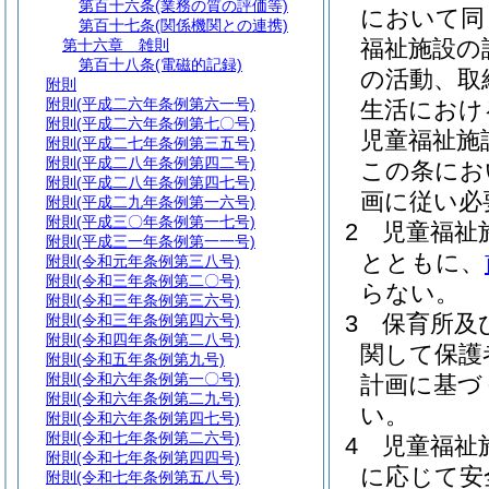
第百十六条
(業務の質の評価等)
において同
第百十七条
(関係機関との連携)
福祉施設の
第十六章
雑則
第百十八条
(電磁的記録)
の活動、取
附則
附則
(平成二六年条例第六一号)
生活におけ
附則
(平成二六年条例第七〇号)
児童福祉施
附則
(平成二七年条例第三五号)
附則
(平成二八年条例第四二号)
この条にお
附則
(平成二八年条例第四七号)
画に従い必
附則
(平成二九年条例第一六号)
附則
(平成三〇年条例第一七号)
2
児童福祉
附則
(平成三一年条例第一一号)
とともに、
附則
(令和元年条例第三八号)
附則
(令和三年条例第二〇号)
らない。
附則
(令和三年条例第三六号)
3
保育所及
附則
(令和三年条例第四六号)
附則
(令和四年条例第二八号)
関して保護
附則
(令和五年条例第九号)
附則
(令和六年条例第一〇号)
計画に基づ
附則
(令和六年条例第二九号)
い。
附則
(令和六年条例第四七号)
附則
(令和七年条例第二六号)
4
児童福祉
附則
(令和七年条例第四四号)
に応じて安
附則
(令和七年条例第五八号)