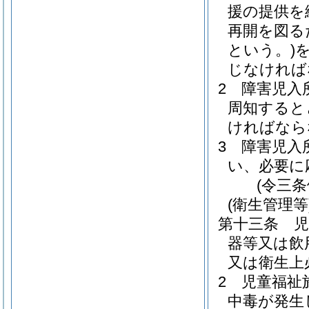
援の提供を
再開を図る
という。)
じなければ
2
障害児入
周知すると
ければなら
3
障害児入
い、必要に
(令三
(衛生管理等
第十三条
器等又は飲
又は衛生上
2
児童福祉
中毒が発生