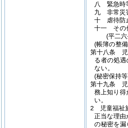
八
緊急時
九
非常災
十
虐待防
十一
その
(平二
(帳簿の整備
第十八条
る者の処遇
ない。
(秘密保持等
第十九条
務上知り得
い。
2
児童福祉
正当な理由
の秘密を漏