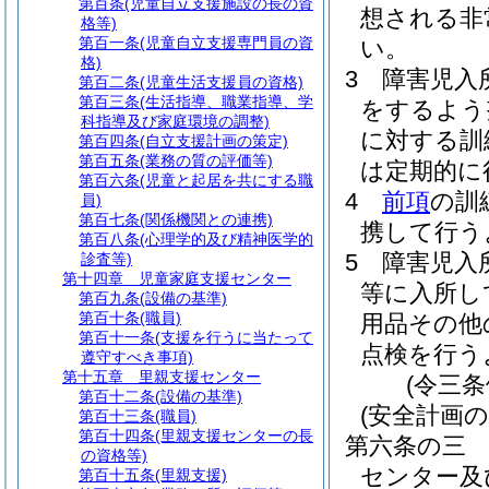
第百条
(児童自立支援施設の長の資
想される非
格等)
第百一条
(児童自立支援専門員の資
い。
格)
3
障害児入
第百二条
(児童生活支援員の資格)
第百三条
(生活指導、職業指導、学
をするよう
科指導及び家庭環境の調整)
に対する訓
第百四条
(自立支援計画の策定)
第百五条
(業務の質の評価等)
は定期的に
第百六条
(児童と起居を共にする職
4
前項
の訓
員)
第百七条
(関係機関との連携)
携して行う
第百八条
(心理学的及び精神医学的
5
障害児入
診査等)
第十四章
児童家庭支援センター
等に入所し
第百九条
(設備の基準)
第百十条
(職員)
用品その他
第百十一条
(支援を行うに当たって
点検を行う
遵守すべき事項)
第十五章
里親支援センター
(令三
第百十二条
(設備の基準)
(安全計画の
第百十三条
(職員)
第百十四条
(里親支援センターの長
第六条の三
の資格等)
センター及
第百十五条
(里親支援)