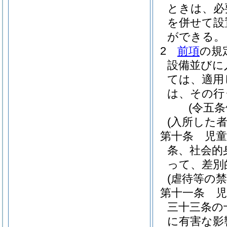
ときは、必
を併せて設
ができる。
2
前項
の規
設備並びに
ては、適用
は、その行
(令五
(入所した
第十条
児
条、社会的
って、差別
(虐待等の禁
第十一条
三十三条の
に有害な影