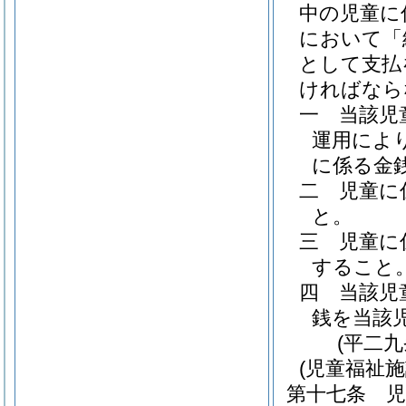
中の児童に
において「
として支払
ければなら
一
当該児
運用によ
に係る金
二
児童に
と。
三
児童に
すること
四
当該児
銭を当該
(平二
(児童福祉
第十七条
児