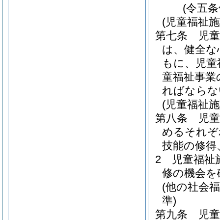
(令五
(児童福祉
第七条
児
は、健全な
もに、児童
童福祉事業
ればならな
(児童福祉
第八条
児
めるそれぞ
技能の修得
2
児童福祉
修の機会を
(他の社会
準)
第九条
児