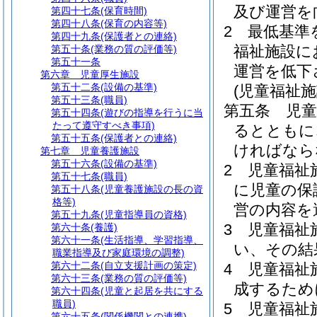
及び運営を
第四十七条
(保育時間)
第四十八条
(保育の内容等)
2
最低基準
第四十九条
(保護者との連絡)
福祉施設に
第五十条
(業務の質の評価等)
第五十一条
運営を低下
第六章
児童厚生施設
第五十二条
(設備の基準)
(児童福祉
第五十三条
(職員)
第五条
児
第五十四条
(遊びの指導を行うに当
たって遵守すべき事項)
るとともに
第五十五条
(保護者との連絡)
ければなら
第七章
児童養護施設
第五十六条
(設備の基準)
2
児童福祉
第五十七条
(職員)
に児童の保
第五十八条
(児童養護施設の長の資
格等)
営の内容を
第五十九条
(児童指導員の資格)
3
児童福祉
第六十条
(養護)
第六十一条
(生活指導、学習指導、
い、その結
職業指導及び家庭環境の調整)
第六十二条
(自立支援計画の策定)
4
児童福祉
第六十三条
(業務の質の評価等)
成するため
第六十四条
(児童と起居を共にする
職員)
5
児童福祉
第六十五条
(関係機関との連携)