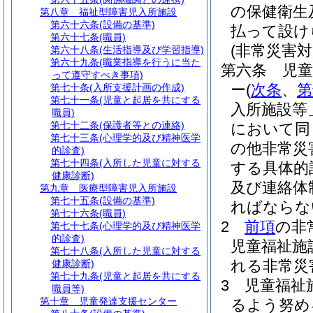
の保健衛生
第八章
福祉型障害児入所施設
第六十六条
(設備の基準)
払って設け
第六十七条
(職員)
(非常災害対
第六十八条
(生活指導及び学習指導)
第六十九条
(職業指導を行うに当た
第六条
児童
って遵守すべき事項)
ー
(
次条
、
第
第七十条
(入所支援計画の作成)
第七十一条
(児童と起居を共にする
入所施設等
職員)
第七十二条
(保護者等との連絡)
において同
第七十三条
(心理学的及び精神医学
の他非常災
的診査)
第七十四条
(入所した児童に対する
する具体的
健康診断)
及び連絡体
第九章
医療型障害児入所施設
第七十五条
(設備の基準)
ればならな
第七十六条
(職員)
2
前項
の非
第七十七条
(心理学的及び精神医学
的診査)
児童福祉施
第七十八条
(入所した児童に対する
れる非常災
健康診断)
第七十九条
(児童と起居を共にする
3
児童福祉
職員等)
第十章
児童発達支援センター
るよう努め