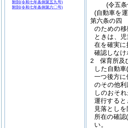
附則
(令和七年条例第五九号)
(令五
附則
(令和七年条例第六〇号)
(自動車を
第六条の四
のための移
ときは、児
在を確実に
確認しなけ
2
保育所及
した自動車
一つ後方に
のその他利
しのおそれ
運行すると
見落としを
所在の確認
い。