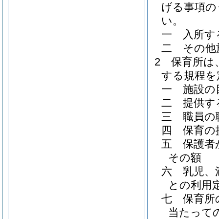
げる事項の
い。
一
入所す
二
その他
2
保育所は
する規程を
一
施設の
二
提供す
三
職員の
四
保育の
五
保護者
その額
六
乳児、
との利用
七
保育所
当たって