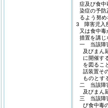
症及び食中
染症の予防
るよう努め
3
障害児入
又は食中毒
措置を講じ
一
当該障
及びまん
に開催す
を図るこ
話装置そ
ものとす
二
当該障
及びまん
三
当該障
び食中毒