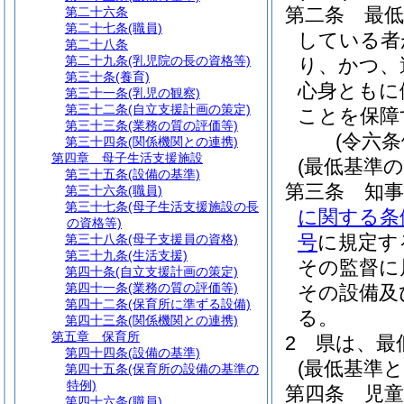
第二条
最
第二十六条
第二十七条
(職員)
している者
第二十八条
第二十九条
(乳児院の長の資格等)
り、かつ、
第三十条
(養育)
心身ともに
第三十一条
(乳児の観察)
第三十二条
(自立支援計画の策定)
ことを保障
第三十三条
(業務の質の評価等)
(令六
第三十四条
(関係機関との連携)
第四章
母子生活支援施設
(最低基準の
第三十五条
(設備の基準)
第三条
知
第三十六条
(職員)
第三十七条
(母子生活支援施設の長
に関する条
の資格等)
号
に規定す
第三十八条
(母子支援員の資格)
第三十九条
(生活支援)
その監督に
第四十条
(自立支援計画の策定)
第四十一条
(業務の質の評価等)
その設備及
第四十二条
(保育所に準ずる設備)
る。
第四十三条
(関係機関との連携)
第五章
保育所
2
県は、最
第四十四条
(設備の基準)
(最低基準
第四十五条
(保育所の設備の基準の
特例)
第四条
児
第四十六条
(職員)