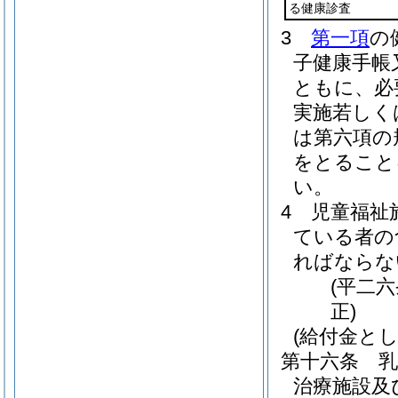
る健康診査
3
第一項
の
子健康手帳
ともに、必
実施若しく
は第六項の
をとること
い。
4
児童福祉
ている者の
ればならな
(平二
正)
(給付金と
第十六条
乳
治療施設及