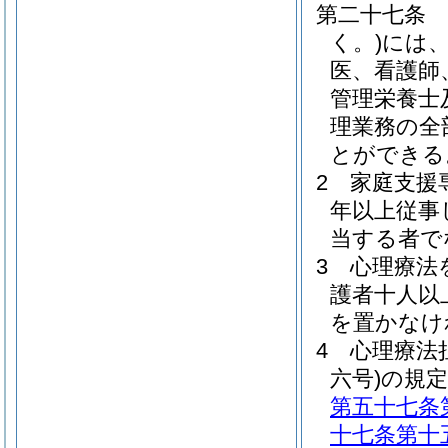
第二十七条
く。)
には
医、看護師
管理栄養士
理業務の全
とができる
2
家庭支援
年以上従事
当する者で
3
心理療法
護者十人以
を置かなけ
4
心理療法
六号)
の規
第五十七条
十七条第十