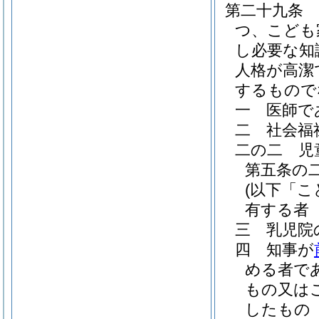
第二十九条
つ、こども
し必要な知
人格が高潔
するもので
一
医師で
二
社会福
二の二
児
第五条の
(以下「
有する者
三
乳児院
四
知事が
める者で
もの又は
したもの