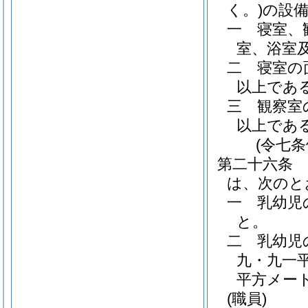
く。)
の設
一
寝室、
室、浴室
二
寝室の
以上であ
三
観察室
以上であ
(令七
第二十六条
は、次のと
一
乳幼児
と。
二
乳幼児
九・九一
平方メー
(職員)