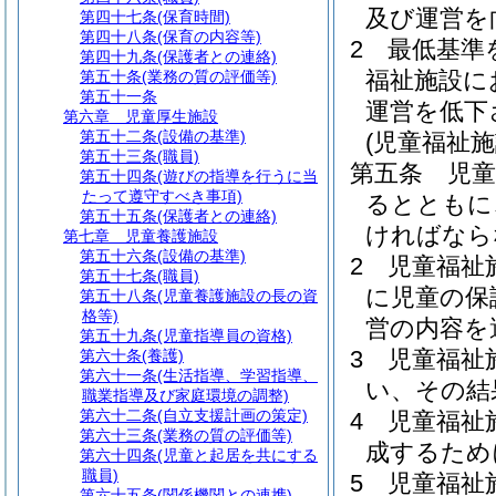
及び運営を
第四十七条
(保育時間)
第四十八条
(保育の内容等)
2
最低基準
第四十九条
(保護者との連絡)
福祉施設に
第五十条
(業務の質の評価等)
第五十一条
運営を低下
第六章
児童厚生施設
第五十二条
(設備の基準)
(児童福祉
第五十三条
(職員)
第五条
児
第五十四条
(遊びの指導を行うに当
たって遵守すべき事項)
るとともに
第五十五条
(保護者との連絡)
ければなら
第七章
児童養護施設
第五十六条
(設備の基準)
2
児童福祉
第五十七条
(職員)
に児童の保
第五十八条
(児童養護施設の長の資
格等)
営の内容を
第五十九条
(児童指導員の資格)
3
児童福祉
第六十条
(養護)
第六十一条
(生活指導、学習指導、
い、その結
職業指導及び家庭環境の調整)
第六十二条
(自立支援計画の策定)
4
児童福祉
第六十三条
(業務の質の評価等)
成するため
第六十四条
(児童と起居を共にする
職員)
5
児童福祉
第六十五条
(関係機関との連携)