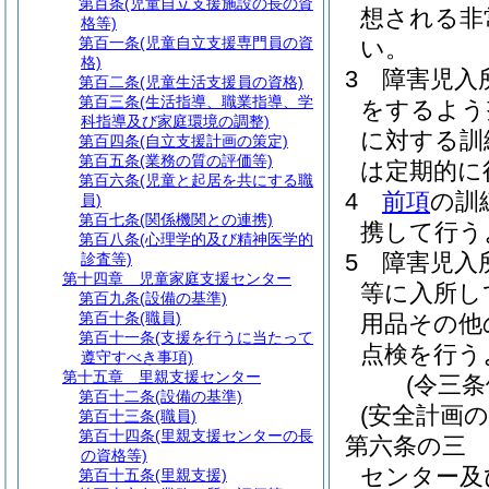
第百条
(児童自立支援施設の長の資
想される非
格等)
第百一条
(児童自立支援専門員の資
い。
格)
3
障害児入
第百二条
(児童生活支援員の資格)
第百三条
(生活指導、職業指導、学
をするよう
科指導及び家庭環境の調整)
に対する訓
第百四条
(自立支援計画の策定)
第百五条
(業務の質の評価等)
は定期的に
第百六条
(児童と起居を共にする職
4
前項
の訓
員)
第百七条
(関係機関との連携)
携して行う
第百八条
(心理学的及び精神医学的
5
障害児入
診査等)
第十四章
児童家庭支援センター
等に入所し
第百九条
(設備の基準)
第百十条
(職員)
用品その他
第百十一条
(支援を行うに当たって
点検を行う
遵守すべき事項)
第十五章
里親支援センター
(令三
第百十二条
(設備の基準)
(安全計画の
第百十三条
(職員)
第百十四条
(里親支援センターの長
第六条の三
の資格等)
センター及
第百十五条
(里親支援)