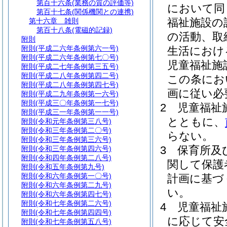
第百十六条
(業務の質の評価等)
において同
第百十七条
(関係機関との連携)
福祉施設の
第十六章
雑則
第百十八条
(電磁的記録)
の活動、取
附則
附則
(平成二六年条例第六一号)
生活におけ
附則
(平成二六年条例第七〇号)
児童福祉施
附則
(平成二七年条例第三五号)
附則
(平成二八年条例第四二号)
この条にお
附則
(平成二八年条例第四七号)
画に従い必
附則
(平成二九年条例第一六号)
附則
(平成三〇年条例第一七号)
2
児童福祉
附則
(平成三一年条例第一一号)
とともに、
附則
(令和元年条例第三八号)
附則
(令和三年条例第二〇号)
らない。
附則
(令和三年条例第三六号)
3
保育所及
附則
(令和三年条例第四六号)
附則
(令和四年条例第二八号)
関して保護
附則
(令和五年条例第九号)
附則
(令和六年条例第一〇号)
計画に基づ
附則
(令和六年条例第二九号)
い。
附則
(令和六年条例第四七号)
附則
(令和七年条例第二六号)
4
児童福祉
附則
(令和七年条例第四四号)
に応じて安
附則
(令和七年条例第五八号)