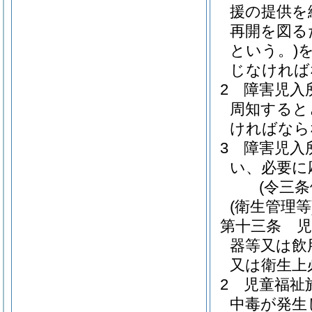
援の提供を
再開を図る
という。)
じなければ
2
障害児入
周知すると
ければなら
3
障害児入
い、必要に
(令三
(衛生管理等
第十三条
器等又は飲
又は衛生上
2
児童福祉
中毒が発生