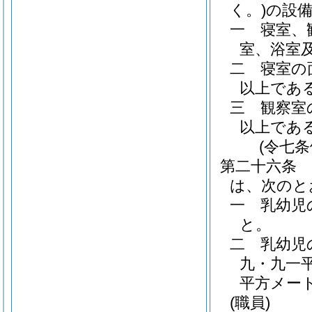
く。)
の設
一
寝室、
室、浴室
二
寝室の
以上であ
三
観察室
以上であ
(令七
第二十六条
は、次のと
一
乳幼児
と。
二
乳幼児
九・九一
平方メー
(職員)