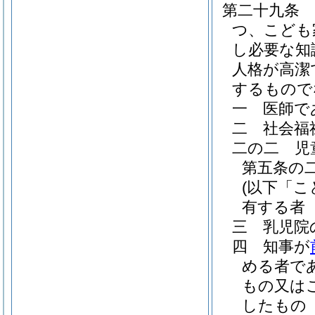
第二十九条
つ、こども
し必要な知
人格が高潔
するもので
一
医師で
二
社会福
二の二
児
第五条の
(以下「
有する者
三
乳児院
四
知事が
める者で
もの又は
したもの