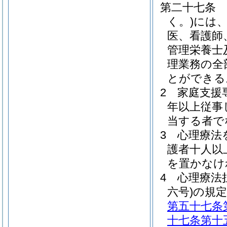
第二十七条
く。)
には
医、看護師
管理栄養士
理業務の全
とができる
2
家庭支援
年以上従事
当する者で
3
心理療法
護者十人以
を置かなけ
4
心理療法
六号)
の規
第五十七条
十七条第十