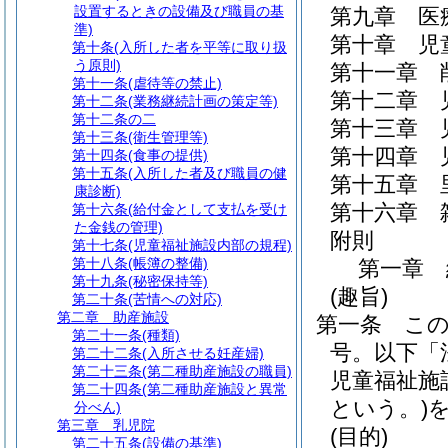
設置するときの設備及び職員の基
第九章
医
準)
第十章
児
第十条
(入所した者を平等に取り扱
う原則)
第十一章
第十一条
(虐待等の禁止)
第十二章
第十二条
(業務継続計画の策定等)
第十二条の二
第十三章
第十三条
(衛生管理等)
第十四章
第十四条
(食事の提供)
第十五条
(入所した者及び職員の健
第十五章
康診断)
第十六章
第十六条
(給付金として支払を受け
た金銭の管理)
附則
第十七条
(児童福祉施設内部の規程)
第十八条
(帳簿の整備)
第一章
第十九条
(秘密保持等)
(趣旨)
第二十条
(苦情への対応)
第二章
助産施設
第一条
こ
第二十一条
(種類)
号。以下「
第二十二条
(入所させる妊産婦)
第二十三条
(第二種助産施設の職員)
児童福祉施
第二十四条
(第二種助産施設と異常
という。)
分べん)
第三章
乳児院
(目的)
第二十五条
(設備の基準)