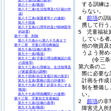
第八十条
(設備の基準)
する訓練は
第八十一条
(職員)
第八十二条
(生活指導及び計画の作
らない。
成)
4
前項
の訓
第八十三条
(保護者等との連絡)
第八十四条
携して行う
第八十五条
(心理学的及び精神医学
5
児童福祉
的診査)
第十一章
削除
している者
第八十六条から第八十九条まで
他の物資及
第十二章
児童心理治療施設
第九十条
(設備の基準)
うよう努め
第九十一条
(職員)
第九十二条
(児童心理治療施設の長
(令三
の資格等)
第六条の二
第九十三条
(心理療法、生活指導及
び家庭環境の調整)
際に必要な
第九十四条
(自立支援計画の策定)
計画を作成
第九十五条
(業務の質の評価等)
第九十六条
(児童と起居を共にする
制を整備し
職員)
い。
第九十七条
(関係機関との連携)
第十三章
児童自立支援施設
2
前項
の非
第九十八条
(設備の基準)
障害児入所
第九十九条
(職員)