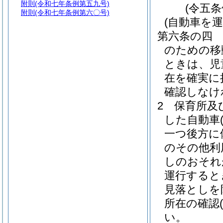
附則
(令和七年条例第五九号)
(令五
附則
(令和七年条例第六〇号)
(自動車を
第六条の四
のための移
ときは、児
在を確実に
確認しなけ
2
保育所及
した自動車
一つ後方に
のその他利
しのおそれ
運行すると
見落としを
所在の確認
い。