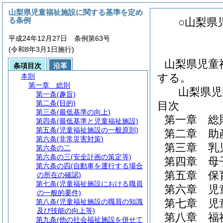
山梨県児童福祉施設に関する基準を定め
る条例
○山梨県
平成24年12月27日 条例第63号
(令和8年3月1日施行)
山梨県児童
条項目次
沿革
する。
本則
第一章
総則
山梨県児
第一条
(趣旨)
第二条
(目的)
目次
第三条
(最低基準の向上)
第一章
総
第四条
(最低基準と児童福祉施設)
第五条
(児童福祉施設の一般原則)
第二章
助
第六条
(非常災害対策)
第三章
乳
第六条の二
第六条の三
(安全計画の策定等)
第四章
母
第六条の四
(自動車を運行する場合
第五章
保
の所在の確認)
第七条
(児童福祉施設における職員
第六章
児
の一般的要件)
第七章
児
第八条
(児童福祉施設の職員の知識
及び技能の向上等)
第八章
福
第九条
(他の社会福祉施設を併せて