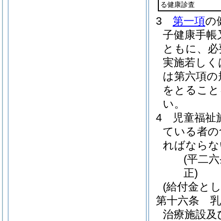
る健康診査
3
第一項
の
子健康手帳
ともに、必
実施若しく
は第六項の
をとること
い。
4
児童福祉
ている者の
ればならな
(平二
正)
(給付金と
第十六条
乳
治療施設及