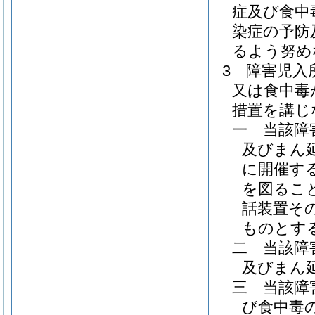
症及び食中
染症の予防
るよう努め
3
障害児入
又は食中毒
措置を講じ
一
当該障
及びまん
に開催す
を図るこ
話装置そ
ものとす
二
当該障
及びまん
三
当該障
び食中毒