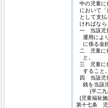
中の児童に
において「
として支払
ければなら
一
当該児
運用によ
に係る金
二
児童に
と。
三
児童に
すること
四
当該児
銭を当該
(平二
(児童福祉
第十七条
児