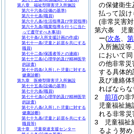
の保健衛生
第八章
福祉型障害児入所施設
第六十六条
(設備の基準)
払って設け
第六十七条
(職員)
(非常災害対
第六十八条
(生活指導及び学習指導)
第六十九条
(職業指導を行うに当た
第六条
児童
って遵守すべき事項)
ー
(
次条
、
第
第七十条
(入所支援計画の作成)
第七十一条
(児童と起居を共にする
入所施設等
職員)
第七十二条
(保護者等との連絡)
において同
第七十三条
(心理学的及び精神医学
の他非常災
的診査)
第七十四条
(入所した児童に対する
する具体的
健康診断)
及び連絡体
第九章
医療型障害児入所施設
第七十五条
(設備の基準)
ればならな
第七十六条
(職員)
2
前項
の非
第七十七条
(心理学的及び精神医学
的診査)
児童福祉施
第七十八条
(入所した児童に対する
れる非常災
健康診断)
第七十九条
(児童と起居を共にする
3
児童福祉
職員等)
第十章
児童発達支援センター
るよう努め