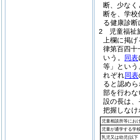
断、少なく
断を、学校
る健康診断
2
児童福祉
上欄に掲げ
律第百四十
いう。
同表
等」という
れぞれ
同表
ると認めら
部を行わな
設の長は、
把握しなけ
児童相談所等にお
児童が通学する学
乳児又は幼児
(以下