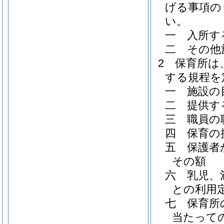
げる事項の
い。
一
入所す
二
その他
2
保育所は
する規程を
一
施設の
二
提供す
三
職員の
四
保育の
五
保護者
その額
六
乳児、
との利用
七
保育所
当たって