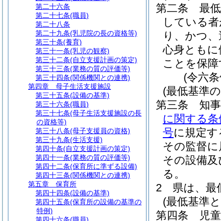
第二条
最
第二十六条
第二十七条
(職員)
している者
第二十八条
第二十九条
(乳児院の長の資格等)
り、かつ、
第三十条
(養育)
心身ともに
第三十一条
(乳児の観察)
第三十二条
(自立支援計画の策定)
ことを保障
第三十三条
(業務の質の評価等)
(令六
第三十四条
(関係機関との連携)
第四章
母子生活支援施設
(最低基準の
第三十五条
(設備の基準)
第三条
知
第三十六条
(職員)
第三十七条
(母子生活支援施設の長
に関する条
の資格等)
号
に規定す
第三十八条
(母子支援員の資格)
第三十九条
(生活支援)
その監督に
第四十条
(自立支援計画の策定)
第四十一条
(業務の質の評価等)
その設備及
第四十二条
(保育所に準ずる設備)
る。
第四十三条
(関係機関との連携)
第五章
保育所
2
県は、最
第四十四条
(設備の基準)
(最低基準
第四十五条
(保育所の設備の基準の
特例)
第四条
児
第四十六条
(職員)