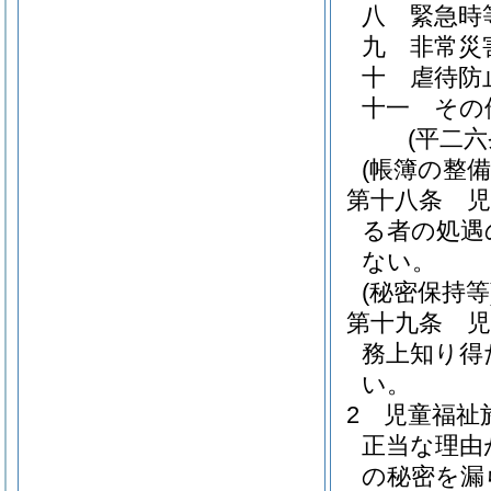
八
緊急時
九
非常災
十
虐待防
十一
その
(平二
(帳簿の整備
第十八条
る者の処遇
ない。
(秘密保持等
第十九条
務上知り得
い。
2
児童福祉
正当な理由
の秘密を漏