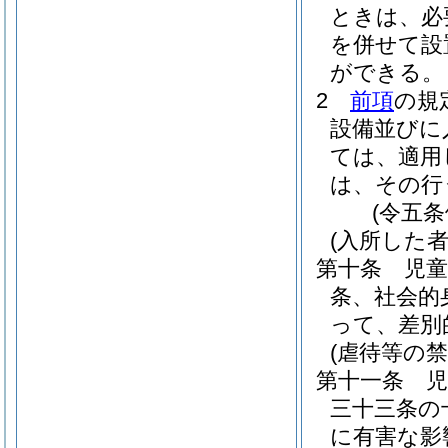
ときは、必
を併せて設
ができる。
2
前項
の規
設備並びに
ては、適用
は、その行
(令五
(入所した
第十条
児
条、社会的
って、差別
(虐待等の禁
第十一条
三十三条の
に有害な影