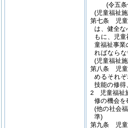
(令五
(児童福祉
第七条
児
は、健全な
もに、児童
童福祉事業
ればならな
(児童福祉
第八条
児
めるそれぞ
技能の修得
2
児童福祉
修の機会を
(他の社会
準)
第九条
児