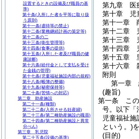
設置するときの設備及び職員の基
第九章
医
準)
第十章
児
第十条
(入所した者を平等に取り扱
う原則)
第十一章
第十一条
(虐待等の禁止)
第十二章
第十二条
(業務継続計画の策定等)
第十二条の二
第十三章
第十三条
(衛生管理等)
第十四章
第十四条
(食事の提供)
第十五条
(入所した者及び職員の健
第十五章
康診断)
第十六章
第十六条
(給付金として支払を受け
た金銭の管理)
附則
第十七条
(児童福祉施設内部の規程)
第十八条
(帳簿の整備)
第一章
第十九条
(秘密保持等)
(趣旨)
第二十条
(苦情への対応)
第二章
助産施設
第一条
こ
第二十一条
(種類)
号。以下「
第二十二条
(入所させる妊産婦)
第二十三条
(第二種助産施設の職員)
児童福祉施
第二十四条
(第二種助産施設と異常
という。)
分べん)
第三章
乳児院
(目的)
第二十五条
(設備の基準)