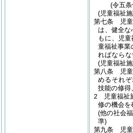
(令五
(児童福祉
第七条
児
は、健全な
もに、児童
童福祉事業
ればならな
(児童福祉
第八条
児
めるそれぞ
技能の修得
2
児童福祉
修の機会を
(他の社会
準)
第九条
児