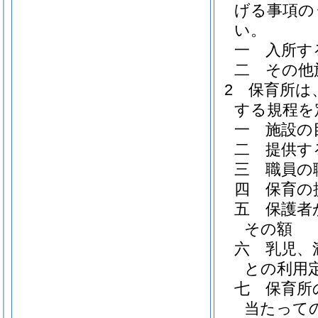
げる事項の
い。
一
入所す
二
その他
2
保育所は
する規程を
一
施設の
二
提供す
三
職員の
四
保育の
五
保護者
その額
六
乳児、
との利用
七
保育所
当たって