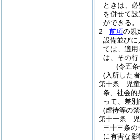
ときは、必
を併せて設
ができる。
2
前項
の規
設備並びに
ては、適用
は、その行
(令五
(入所した
第十条
児
条、社会的
って、差別
(虐待等の禁
第十一条
三十三条の
に有害な影