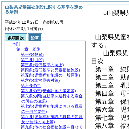
山梨県児童福祉施設に関する基準を定め
る条例
○山梨県
平成24年12月27日 条例第63号
(令和8年3月1日施行)
山梨県児童
条項目次
沿革
する。
本則
第一章
総則
山梨県児
第一条
(趣旨)
第二条
(目的)
目次
第三条
(最低基準の向上)
第一章
総
第四条
(最低基準と児童福祉施設)
第五条
(児童福祉施設の一般原則)
第二章
助
第六条
(非常災害対策)
第三章
乳
第六条の二
第六条の三
(安全計画の策定等)
第四章
母
第六条の四
(自動車を運行する場合
第五章
保
の所在の確認)
第七条
(児童福祉施設における職員
第六章
児
の一般的要件)
第七章
児
第八条
(児童福祉施設の職員の知識
及び技能の向上等)
第八章
福
第九条
(他の社会福祉施設を併せて