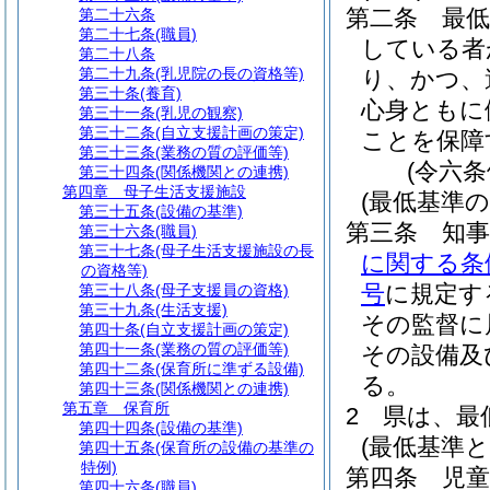
第二条
最
第二十六条
第二十七条
(職員)
している者
第二十八条
第二十九条
(乳児院の長の資格等)
り、かつ、
第三十条
(養育)
心身ともに
第三十一条
(乳児の観察)
第三十二条
(自立支援計画の策定)
ことを保障
第三十三条
(業務の質の評価等)
(令六
第三十四条
(関係機関との連携)
第四章
母子生活支援施設
(最低基準の
第三十五条
(設備の基準)
第三条
知
第三十六条
(職員)
第三十七条
(母子生活支援施設の長
に関する条
の資格等)
号
に規定す
第三十八条
(母子支援員の資格)
第三十九条
(生活支援)
その監督に
第四十条
(自立支援計画の策定)
第四十一条
(業務の質の評価等)
その設備及
第四十二条
(保育所に準ずる設備)
る。
第四十三条
(関係機関との連携)
第五章
保育所
2
県は、最
第四十四条
(設備の基準)
(最低基準
第四十五条
(保育所の設備の基準の
特例)
第四条
児
第四十六条
(職員)