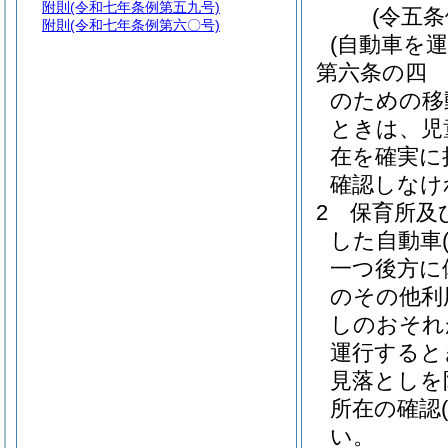
附則
(令和七年条例第五九号)
(令五
附則
(令和七年条例第六〇号)
(自動車を
第六条の四
のための移
ときは、児
在を確実に
確認しなけ
2
保育所及
した自動車
一つ後方に
のその他利
しのおそれ
運行すると
見落としを
所在の確認
い。