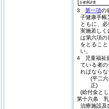
る健康診査
3
第一項
の
子健康手帳
ともに、必
実施若しく
は第六項の
をとること
い。
4
児童福祉
ている者の
ればならな
(平二
正)
(給付金と
第十六条
乳
治療施設及