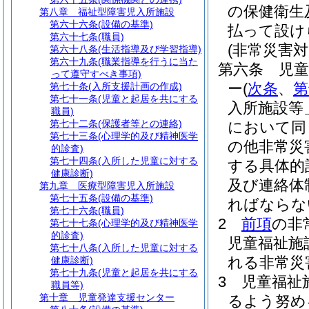
の保健衛生
第八章
福祉型障害児入所施設
第六十六条
(設備の基準)
払って設け
第六十七条
(職員)
(非常災害対
第六十八条
(生活指導及び学習指導)
第六十九条
(職業指導を行うに当た
第六条
児童
って遵守すべき事項)
ー
(
次条
、
第
第七十条
(入所支援計画の作成)
第七十一条
(児童と起居を共にする
入所施設等
職員)
第七十二条
(保護者等との連絡)
において同
第七十三条
(心理学的及び精神医学
の他非常災
的診査)
第七十四条
(入所した児童に対する
する具体的
健康診断)
及び連絡体
第九章
医療型障害児入所施設
第七十五条
(設備の基準)
ればならな
第七十六条
(職員)
2
前項
の非
第七十七条
(心理学的及び精神医学
的診査)
児童福祉施
第七十八条
(入所した児童に対する
れる非常災
健康診断)
第七十九条
(児童と起居を共にする
3
児童福祉
職員等)
第十章
児童発達支援センター
るよう努め