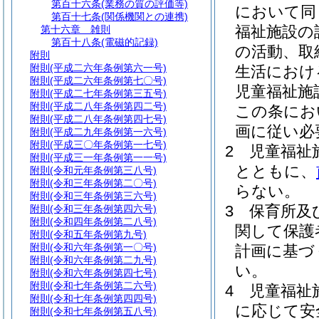
第百十六条
(業務の質の評価等)
において同
第百十七条
(関係機関との連携)
福祉施設の
第十六章
雑則
第百十八条
(電磁的記録)
の活動、取
附則
附則
(平成二六年条例第六一号)
生活におけ
附則
(平成二六年条例第七〇号)
児童福祉施
附則
(平成二七年条例第三五号)
附則
(平成二八年条例第四二号)
この条にお
附則
(平成二八年条例第四七号)
画に従い必
附則
(平成二九年条例第一六号)
附則
(平成三〇年条例第一七号)
2
児童福祉
附則
(平成三一年条例第一一号)
とともに、
附則
(令和元年条例第三八号)
附則
(令和三年条例第二〇号)
らない。
附則
(令和三年条例第三六号)
3
保育所及
附則
(令和三年条例第四六号)
附則
(令和四年条例第二八号)
関して保護
附則
(令和五年条例第九号)
附則
(令和六年条例第一〇号)
計画に基づ
附則
(令和六年条例第二九号)
い。
附則
(令和六年条例第四七号)
附則
(令和七年条例第二六号)
4
児童福祉
附則
(令和七年条例第四四号)
に応じて安
附則
(令和七年条例第五八号)