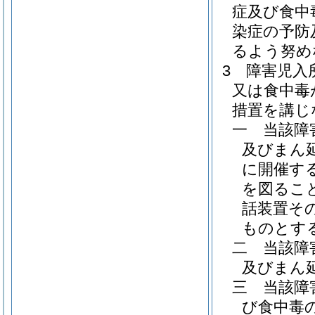
症及び食中
染症の予防
るよう努め
3
障害児入
又は食中毒
措置を講じ
一
当該障
及びまん
に開催す
を図るこ
話装置そ
ものとす
二
当該障
及びまん
三
当該障
び食中毒