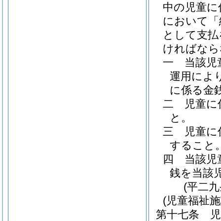
中の児童に
において「
として支払
ければなら
一
当該児
運用によ
に係る金
二
児童に
と。
三
児童に
すること
四
当該児
銭を当該
(平二
(児童福祉
第十七条
児