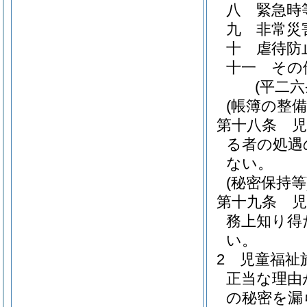
八
緊急時
九
非常災
十
虐待防
十一
その
(平二
(帳簿の整備
第十八条
る者の処遇
ない。
(秘密保持等
第十九条
務上知り得
い。
2
児童福祉
正当な理由
の秘密を漏