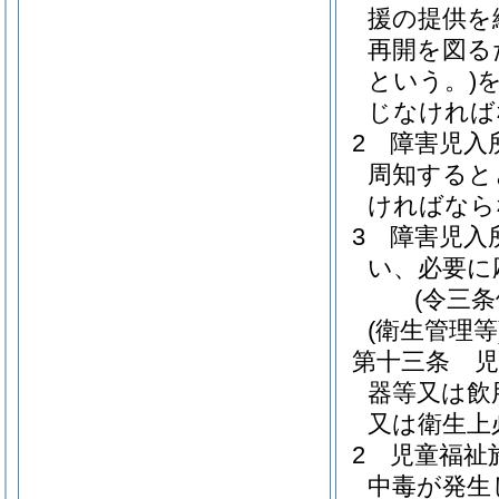
援の提供を
再開を図る
という。)
じなければ
2
障害児入
周知すると
ければなら
3
障害児入
い、必要に
(令三
(衛生管理等
第十三条
器等又は飲
又は衛生上
2
児童福祉
中毒が発生