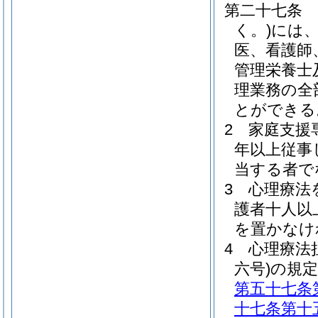
第二十七条
く。)
には
医、看護師
管理栄養士
理業務の全
とができる
2
家庭支援
年以上従事
当する者で
3
心理療法
護者十人以
を置かなけ
4
心理療法
六号)
の規
第五十七条
十七条第十