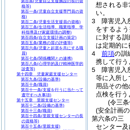
第百条
(児童自立支援施設の長の資
想される非
格等)
第百一条
(児童自立支援専門員の資
い。
格)
3
障害児入
第百二条
(児童生活支援員の資格)
第百三条
(生活指導、職業指導、学
をするよう
科指導及び家庭環境の調整)
に対する訓
第百四条
(自立支援計画の策定)
第百五条
(業務の質の評価等)
は定期的に
第百六条
(児童と起居を共にする職
4
前項
の訓
員)
第百七条
(関係機関との連携)
携して行う
第百八条
(心理学的及び精神医学的
5
障害児入
診査等)
第十四章
児童家庭支援センター
等に入所し
第百九条
(設備の基準)
第百十条
(職員)
用品その他
第百十一条
(支援を行うに当たって
点検を行う
遵守すべき事項)
第十五章
里親支援センター
(令三
第百十二条
(設備の基準)
(安全計画の
第百十三条
(職員)
第百十四条
(里親支援センターの長
第六条の三
の資格等)
センター及
第百十五条
(里親支援)