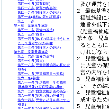
及び運営を
第四十七条
(保育時間)
第四十八条
(保育の内容等)
2
最低基準
第四十九条
(保護者との連絡)
福祉施設に
第五十条
(業務の質の評価等)
第五十一条
運営を低下
第六章
児童厚生施設
第五十二条
(設備の基準)
(児童福祉
第五十三条
(職員)
第五条
児
第五十四条
(遊びの指導を行うに当
たって遵守すべき事項)
るとともに
第五十五条
(保護者との連絡)
ければなら
第七章
児童養護施設
第五十六条
(設備の基準)
2
児童福祉
第五十七条
(職員)
に児童の保
第五十八条
(児童養護施設の長の資
格等)
営の内容を
第五十九条
(児童指導員の資格)
3
児童福祉
第六十条
(養護)
第六十一条
(生活指導、学習指導、
い、その結
職業指導及び家庭環境の調整)
第六十二条
(自立支援計画の策定)
4
児童福祉
第六十三条
(業務の質の評価等)
成するため
第六十四条
(児童と起居を共にする
職員)
5
児童福祉
第六十五条
(関係機関との連携)