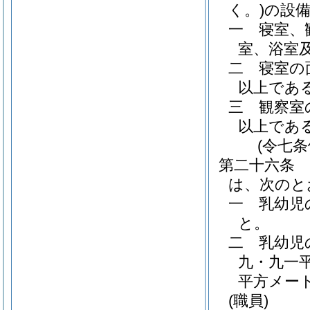
く。)
の設
一
寝室、
室、浴室
二
寝室の
以上であ
三
観察室
以上であ
(令七
第二十六条
は、次のと
一
乳幼児
と。
二
乳幼児
九・九一
平方メー
(職員)