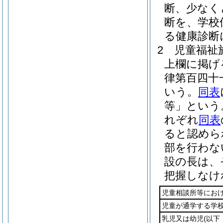
断、少なく
断を、学校
る健康診断
2
児童福祉
上欄に掲げ
律第百四十
いう。
同表
等」という
れぞれ
同表
ると認めら
部を行わな
設の長は、
把握しなけ
児童相談所等にお
児童が通学する学
乳児又は幼児
(以下