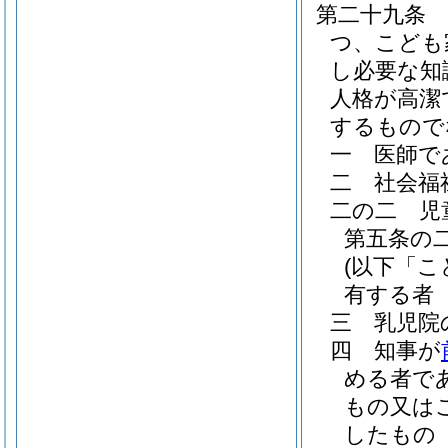
第二十九条
つ、こども
し必要な知
人格が高潔
するもので
一
医師で
二
社会福
二の二
児
第五条の
(以下「
有する者
三
乳児院
四
知事が
める者で
もの又は
したもの