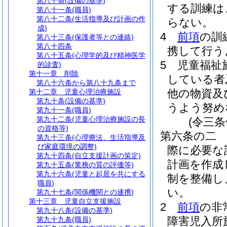
第八十条
(設備の基準)
する訓練は
第八十一条
(職員)
第八十二条
(生活指導及び計画の作
らない。
成)
4
前項
の訓
第八十三条
(保護者等との連絡)
第八十四条
携して行う
第八十五条
(心理学的及び精神医学
5
児童福祉
的診査)
第十一章
削除
している者
第八十六条から第八十九条まで
他の物資及
第十二章
児童心理治療施設
第九十条
(設備の基準)
うよう努め
第九十一条
(職員)
第九十二条
(児童心理治療施設の長
(令三
の資格等)
第六条の二
第九十三条
(心理療法、生活指導及
び家庭環境の調整)
際に必要な
第九十四条
(自立支援計画の策定)
計画を作成
第九十五条
(業務の質の評価等)
第九十六条
(児童と起居を共にする
制を整備し
職員)
い。
第九十七条
(関係機関との連携)
第十三章
児童自立支援施設
2
前項
の非
第九十八条
(設備の基準)
障害児入所
第九十九条
(職員)