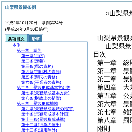
山梨県景観条例
○山梨県
平成2年10月20日 条例第24号
(平成24年3月30日施行)
山梨県景観
条項目次
沿革
山梨県景
本則
第一章
総則
目次
第一条
(目的)
第二条
(定義)
第一章
総
第三条
(県の責務)
第二章
景
第四条
(市町村の責務)
第五条
(県民の責務)
第三章
景
第六条
(事業者の責務)
第四章
大
第二章
景観形成基本方針等
第七条
(景観形成基本方針)
第五章
公
第八条
(財政上の措置)
第六章
景
第三章
景観形成地域
第九条
(景観形成地域の指定)
第七章
雑
第十条
(景観形成基本計画)
第八章
罰
第十一条
(景観形成基準)
第十二条
(行為の届出)
附則
第十三条
(適用除外)