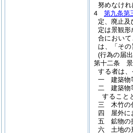
努めなけれ
4
第九条第
定、廃止及
定は景観形
合において
は、「その
(行為の届出
第十二条
する者は、
一
建築物
二
建築物
すること
三
木竹の
四
屋外に
五
鉱物の
六
土地の