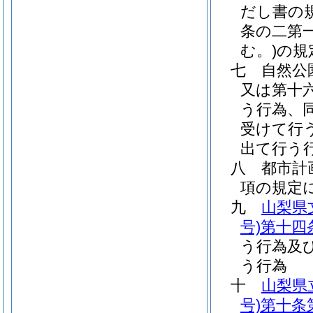
だし書の
条の二第
む。)
の規
七
自然公
又は第十
う行為、
受けて行
出て行う
八
都市計
項の規定
九
山梨県
号)
第十四
う行為及
う行為
十
山梨県
号)
第十条