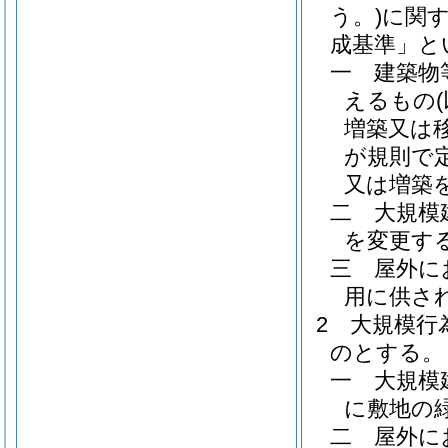
う。)
に関
成基準」と
一
建築物
えるもの
増築又は
が規則で
又は増築を
二
大規模
を変更す
三
屋外に
用に供さ
2
大規模行
のとする。
一
大規模
に敷地の
二
屋外に