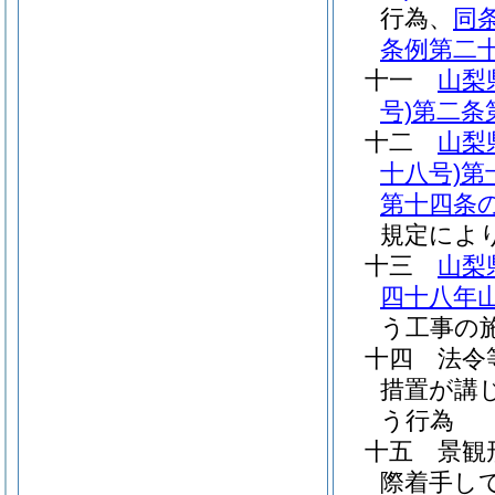
行為、
同
条例第二
十一
山梨
号)
第二条
十二
山梨
十八号)
第
第十四条
規定によ
十三
山梨
四十八年
う工事の
十四
法令
措置が講
う行為
十五
景観
際着手し