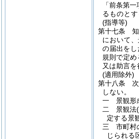
「前条第一
るものとす
(指導等)
第十七条
において、
の届出をし
規則で定め
又は助言を
(適用除外)
第十八条
しない。
一
景観形
二
景観法
定する景
三
市町村
じられる