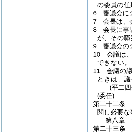
の委員の任
6
審議会に
7
会長は、
8
会長に事
が、その職
9
審議会の
10
会議は
できない。
11
会議の
ときは、議
(平二
(委任)
第二十二条
関し必要な
第八章
第二十三条