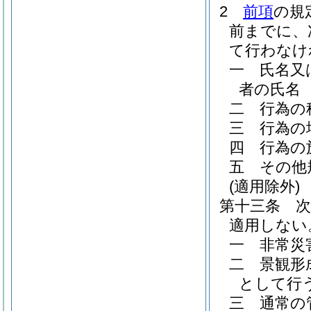
2
前項
の規
前までに、
て行わなけ
一
氏名又
者の氏名
二
行為の
三
行為の
四
行為の
五
その他
(適用除外)
第十三条
適用しない
一
非常災
二
景観形
として行
三
通常の