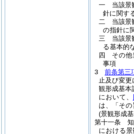
一
当該景
針に関す
二
当該景
の指針に
三
当該景
る基本的
四
その他
事項
3
前条第三
止及び変更
観形成基本
において、
は、「その
(景観形成基
第十一条
における景