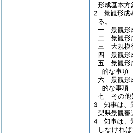
形成基本方
2
景観形成
る。
一
景観形
二
景観形
三
大規模
四
景観形
五
景観形
的な事項
六
景観形
的な事項
七
その他
3
知事は、
梨県景観審
4
知事は、
しなければ