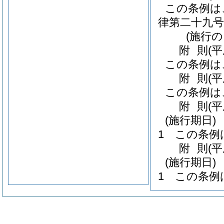
この条例は
律第二十九号
(施行
附
則
(
この条例は
附
則
(
この条例は
附
則
(
(施行期日)
1
この条例
附
則
(
(施行期日)
1
この条例