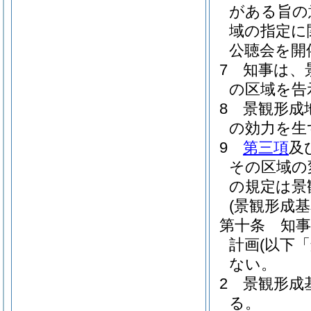
がある旨の
域の指定に
公聴会を開
7
知事は、
の区域を告
8
景観形成
の効力を生
9
第三項
及
その区域の
の規定は景
(景観形成基
第十条
知
計画
(以下
ない。
2
景観形成
る。