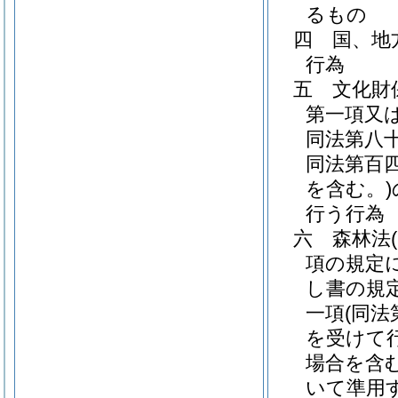
るもの
四
国、地
行為
五
文化財
第一項又
同法第八
同法第百
を含む。)
行う行為
六
森林法
項の規定
し書の規
一項
(同
を受けて
場合を含む
いて準用