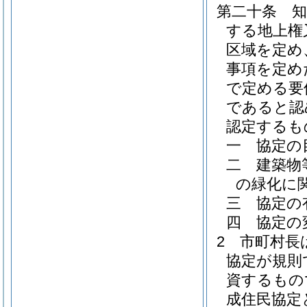
第二十条
する地上権
区域を定め
事項を定め
で定める要
であると認
認定するも
一
協定の
二
建築物
の緑化に
三
協定の
四
協定の
2
市町村長
協定が規則
資するもの
成住民協定