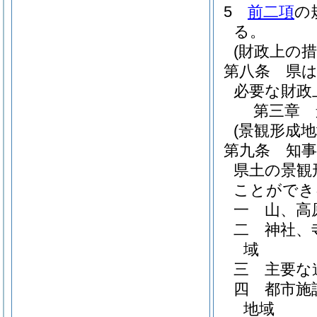
5
前二項
の
る。
(財政上の措
第八条
県
必要な財政
第三章
(景観形成地
第九条
知
県土の景観
ことができ
一
山、高
二
神社、
域
三
主要な
四
都市施
地域