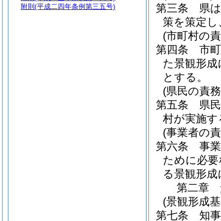
第三条
県
附則
(平成二四年条例第三五号)
策を策定し
(市町村の責
第四条
市
た景観形成
とする。
(県民の責務
第五条
県
村が実施す
(事業者の責
第六条
事
ために必要
る景観形成
第二章
(景観形成基
第七条
知