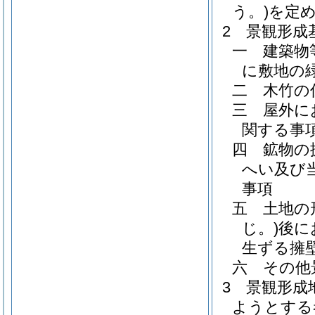
う。)
を定
2
景観形成
一
建築物
に敷地の
二
木竹の
三
屋外に
関する事
四
鉱物の
へい及び
事項
五
土地の
じ。)
後に
生ずる擁
六
その他
3
景観形成
ようとする