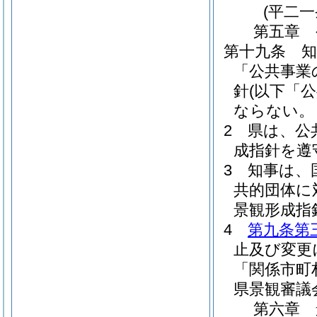
(平二
第五章
第十九条
「公共事業
針
(以下「
ならない。
2
県は、公
成指針を遵
3
知事は、
共的団体に
景観形成指
4
第九条第
止及び変更
「関係市町
県景観審議
第六章