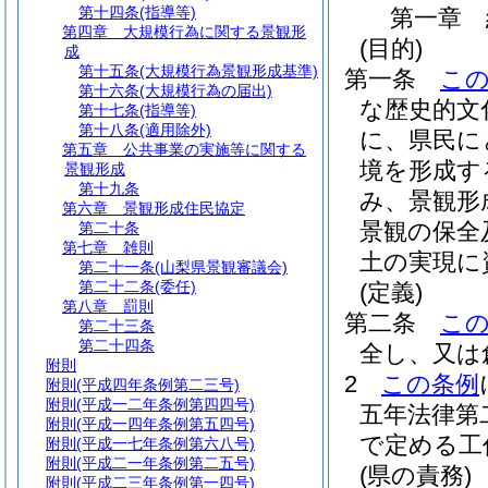
第十四条
(指導等)
第一章
第四章
大規模行為に関する景観形
(目的)
成
第十五条
(大規模行為景観形成基準)
第一条
こ
第十六条
(大規模行為の届出)
な歴史的文
第十七条
(指導等)
第十八条
(適用除外)
に、県民に
第五章
公共事業の実施等に関する
境を形成す
景観形成
第十九条
み、景観形
第六章
景観形成住民協定
景観の保全
第二十条
第七章
雑則
土の実現に
第二十一条
(山梨県景観審議会)
第二十二条
(委任)
(定義)
第八章
罰則
第二条
こ
第二十三条
第二十四条
全し、又は
附則
2
この条例
附則
(平成四年条例第二三号)
附則
(平成一二年条例第四四号)
五年法律第
附則
(平成一四年条例第五四号)
で定める工
附則
(平成一七年条例第六八号)
附則
(平成二一年条例第二五号)
(県の責務)
附則
(平成二三年条例第一四号)