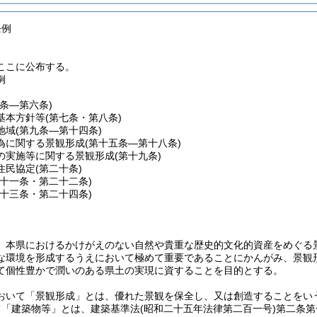
条例
ここに公布する。
例
一条―第六条)
基本方針等
(第七条・第八条)
地域
(第九条―第十四条)
為に関する景観形成
(第十五条―第十八条)
の実施等に関する景観形成
(第十九条)
住民協定
(第二十条)
二十一条・第二十二条)
二十三条・第二十四条)
、本県におけるかけがえのない自然や貴重な歴史的文化的資産をめぐる
な環境を形成するうえにおいて極めて重要であることにかんがみ、景観
て個性豊かで潤いのある県土の実現に資することを目的とする。
おいて「景観形成」とは、優れた景観を保全し、又は創造することをい
て「建築物等」とは、建築基準法
(昭和二十五年法律第二百一号)
第二条第