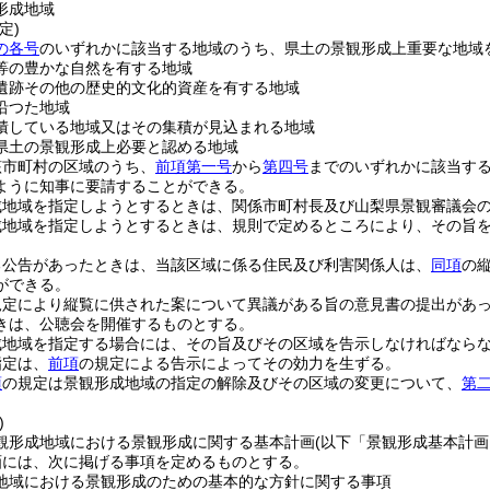
形成地域
定)
の各号
のいずれかに該当する地域のうち、県土の景観形成上重要な地域
等の豊かな自然を有する地域
遺跡その他の歴史的文化的資産を有する地域
沿つた地域
積している地域又はその集積が見込まれる地域
県土の景観形成上必要と認める地域
該市町村の区域のうち、
前項第一号
から
第四号
までのいずれかに該当す
ように知事に要請することができる。
成地域を指定しようとするときは、関係市町村長及び山梨県景観審議会
成地域を指定しようとするときは、規則で定めるところにより、その旨
る公告があったときは、当該区域に係る住民及び利害関係人は、
同項
の
ができる。
規定により縦覧に供された案について異議がある旨の意見書の提出があ
きは、公聴会を開催するものとする。
成地域を指定する場合には、その旨及びその区域を告示しなければなら
指定は、
前項
の規定による告示によってその効力を生ずる。
項
の規定は景観形成地域の指定の解除及びその区域の変更について、
第
。
)
観形成地域における景観形成に関する基本計画
(以下「景観形成基本計画
画には、次に掲げる事項を定めるものとする。
地域における景観形成のための基本的な方針に関する事項