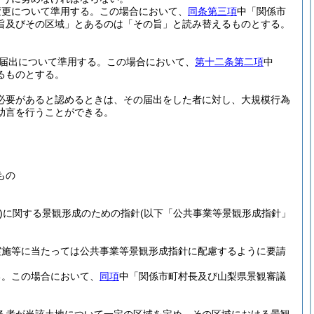
変更について準用する。
この場合において、
同条第三項
中「関係市
旨及びその区域」とあるのは「その旨」と読み替えるものとする。
届出について準用する。
この場合において、
第十二条第二項
中
るものとする。
必要があると認めるときは、その届出をした者に対し、大規模行為
助言を行うことができる。
もの
)
に関する景観形成のための指針
(以下「公共事業等景観形成指針」
。
実施等に当たっては公共事業等景観形成指針に配慮するように要請
る。
この場合において、
同項
中「関係市町村長及び山梨県景観審議