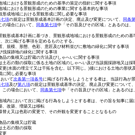
地域における景観形成のための基準の策定の指針に関する事項
地域における景観形成のための事業に関する基本的な事項
観形成地域における景観形成に関し必要な事項
第七項
の規定は景観形成基本計画の決定、廃止及び変更について、
同条
この場合において、
同条第七項
中「その旨及びその区域」とあるのは、
景観形成基本計画に基づき、景観形成地域における景観形成のための基
は、次に掲げる事項を定めるものとする。
置、規模、形態、色彩、意匠及び材料並びに敷地の緑化に関する事項
び伐採跡地の緑化に関する事項
物品の集積又は貯蔵の方法及びしゃへいに関する事項
は土石の類の採取に係る土地の区域のしゃへい及び当該掘採跡地又は採
変更
(水面の埋立て又は干拓を含む。以下同じ。)
後における土地の形状
成に関し必要な事項
において
次条第一項各号
に掲げる行為をしようとする者は、当該行為が
第七項
及び
第八項
の規定は景観形成基準の決定、廃止及び変更について
。
この場合において、
同条第七項
中「その旨及びその区域」とあるのは
地域内において次に掲げる行為をしようとする者は、その旨を知事に届
築、改築、増築又は移転
様替え又は色彩の変更で、その外観を変更することとなるもの
物品の集積又は貯蔵
は土石の類の採取
変更