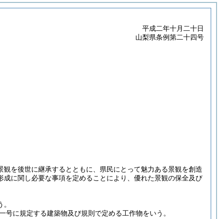
平成二年十月二十日
山梨県条例第二十四号
景観を後世に継承するとともに、県民にとって魅力ある景観を創造
形成に関し必要な事項を定めることにより、優れた景観の保全及び
う。
一号に規定する建築物及び規則で定める工作物をいう。