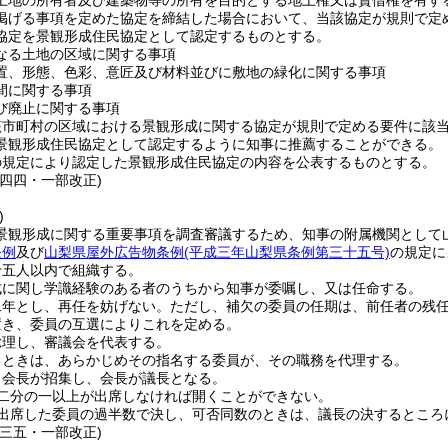
土地の所有者及び建築物等の所有を目的とする地上権又は賃借権を有す
掲げる事項を定めた協定を締結した場合において、当該協定が規則で定
協定を景観形成住民協定として認定するものとする。
なる土地の区域に関する事項
置、形態、色彩、意匠及び材料並びに敷地の緑化に関する事項
間に関する事項
び廃止に関する事項
該市町村の区域における景観形成に関する協定が規則で定める要件に該
景観形成住民協定として認定するように知事に推薦することができる。
の規定により認定した景観形成住民協定の内容を公表するものとする。
例四四・一部改正)
)
景観形成に関する重要事項を調査審議するため、知事の附属機関として
条例
及び
山梨県屋外広告物条例
(平成三年山梨県条例第三十五号)
の規定に
十五人以内で組織する。
成に関し学識経験のある者のうちから知事が委嘱し、又は任命する。
二年とし、再任を妨げない。
ただし、補欠の委員の任期は、前任者の残
置き、委員の互選によりこれを定める。
総理し、審議会を代表する。
るときは、あらかじめその指名する委員が、その職務を代理する。
、会長が招集し、会長が議長となる。
二分の一以上が出席しなければ開くことができない。
出席した委員の過半数で決し、可否同数のときは、議長の決するところ
例三五・一部改正)