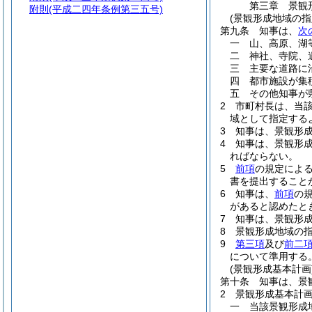
第三章
景観
附則
(平成二四年条例第三五号)
(景観形成地域の指
第九条
知事は、
次
一
山、高原、湖
二
神社、寺院、
三
主要な道路に
四
都市施設が集
五
その他知事が
2
市町村長は、当
域として指定する
3
知事は、景観形
4
知事は、景観形
ればならない。
5
前項
の規定によ
書を提出すること
6
知事は、
前項
の
があると認めたと
7
知事は、景観形
8
景観形成地域の
9
第三項
及び
前二
について準用する
(景観形成基本計画
第十条
知事は、景
2
景観形成基本計
一
当該景観形成