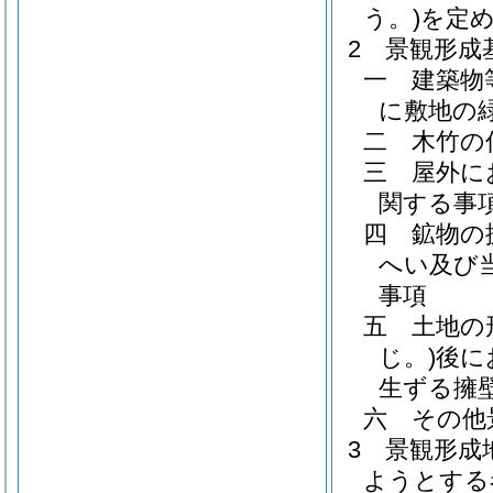
う。)
を定
2
景観形成
一
建築物
に敷地の
二
木竹の
三
屋外に
関する事
四
鉱物の
へい及び
事項
五
土地の
じ。)
後に
生ずる擁
六
その他
3
景観形成
ようとする