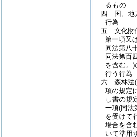
るもの
四
国、地
行為
五
文化財
第一項又
同法第八
同法第百
を含む。)
行う行為
六
森林法
項の規定
し書の規
一項
(同
を受けて
場合を含む
いて準用