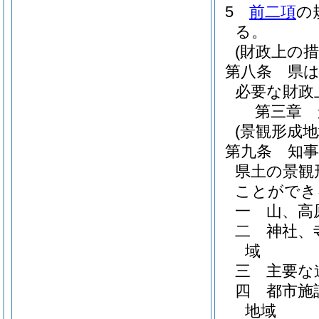
5
前二項
の
る。
(財政上の措
第八条
県
必要な財政
第三章
(景観形成地
第九条
知
県土の景観
ことができ
一
山、高
二
神社、
域
三
主要な
四
都市施
地域