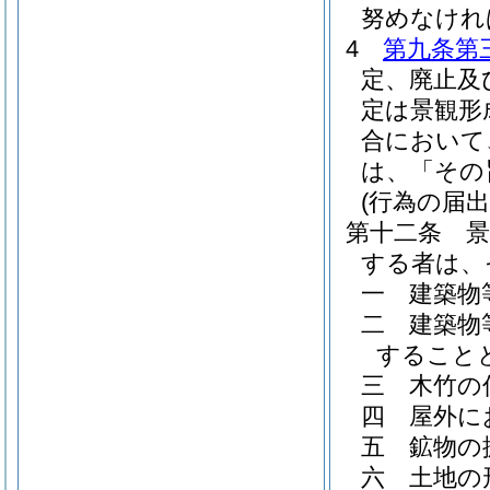
努めなけれ
4
第九条第
定、廃止及
定は景観形
合において
は、「その
(行為の届出
第十二条
する者は、
一
建築物
二
建築物
すること
三
木竹の
四
屋外に
五
鉱物の
六
土地の