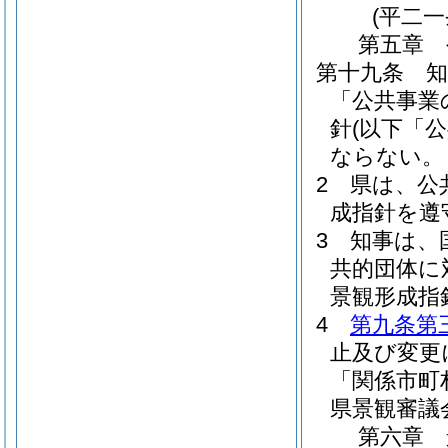
(平二
第五章
第十九条
「公共事業
針
(以下「
ならない。
2
県は、公
成指針を遵
3
知事は、
共的団体に
景観形成指
4
第九条第
止及び変更
「関係市町
県景観審議
第六章