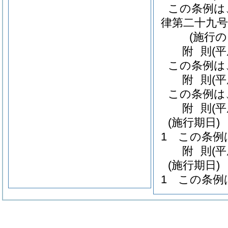
この条例は
律第二十九号
(施行
附
則
(
この条例は
附
則
(
この条例は
附
則
(
(施行期日)
1
この条例
附
則
(
(施行期日)
1
この条例