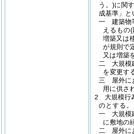
う。)
に関
成基準」と
一
建築物
えるもの
増築又は
が規則で
又は増築を
二
大規模
を変更す
三
屋外に
用に供さ
2
大規模行
のとする。
一
大規模
に敷地の
二
屋外に