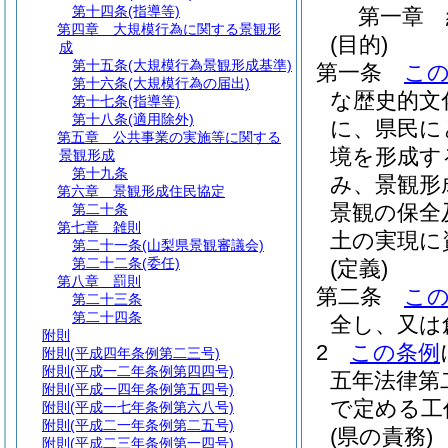
第十四条
(指導等)
第一章
第四章
大規模行為に関する景観形
(目的)
成
第十五条
(大規模行為景観形成基準)
第一条
こ
第十六条
(大規模行為の届出)
な歴史的文
第十七条
(指導等)
第十八条
(適用除外)
に、県民に
第五章
公共事業の実施等に関する
境を形成す
景観形成
第十九条
み、景観形
第六章
景観形成住民協定
景観の保全
第二十条
第七章
雑則
土の実現に
第二十一条
(山梨県景観審議会)
第二十二条
(委任)
(定義)
第八章
罰則
第二条
こ
第二十三条
第二十四条
全し、又は
附則
2
この条例
附則
(平成四年条例第二三号)
附則
(平成一二年条例第四四号)
五年法律第
附則
(平成一四年条例第五四号)
で定める工
附則
(平成一七年条例第六八号)
附則
(平成二一年条例第二五号)
(県の責務)
附則
(平成二三年条例第一四号)