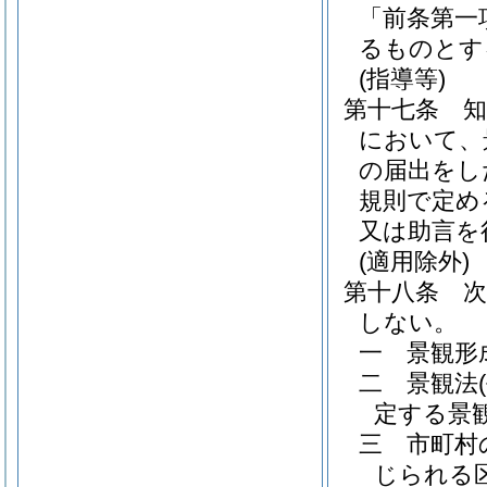
「前条第一
るものとす
(指導等)
第十七条
において、
の届出をし
規則で定め
又は助言を
(適用除外)
第十八条
しない。
一
景観形
二
景観法
定する景
三
市町村
じられる