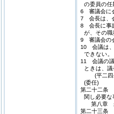
の委員の任
6
審議会に
7
会長は、
8
会長に事
が、その職
9
審議会の
10
会議は
できない。
11
会議の
ときは、議
(平二
(委任)
第二十二条
関し必要な
第八章
第二十三条