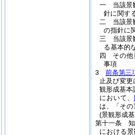
一
当該景
針に関す
二
当該景
の指針に
三
当該景
る基本的
四
その他
事項
3
前条第三
止及び変更
観形成基本
において、
は、「その
(景観形成基
第十一条
における景