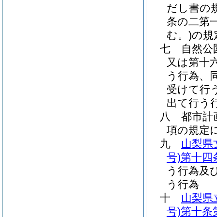
だし書の
条の二第
む。)
の規
七
自然公
又は第十
う行為、
受けて行
出て行う
八
都市計
項の規定
九
山梨県
号)
第十四
う行為及
う行為
十
山梨県
号)
第十条