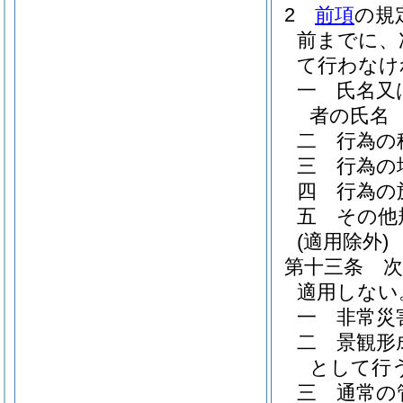
2
前項
の規
前までに、
て行わなけ
一
氏名又
者の氏名
二
行為の
三
行為の
四
行為の
五
その他
(適用除外)
第十三条
適用しない
一
非常災
二
景観形
として行
三
通常の