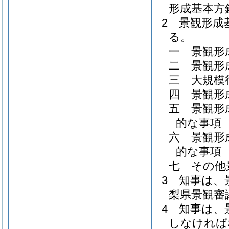
形成基本方
2
景観形成
る。
一
景観形
二
景観形
三
大規模
四
景観形
五
景観形
的な事項
六
景観形
的な事項
七
その他
3
知事は、
梨県景観審
4
知事は、
しなければ