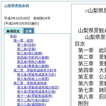
山梨県景観条例
○山梨県
平成2年10月20日 条例第24号
(平成24年3月30日施行)
山梨県景観
条項目次
沿革
山梨県景
本則
第一章
総則
目次
第一条
(目的)
第二条
(定義)
第一章
総
第三条
(県の責務)
第二章
景
第四条
(市町村の責務)
第五条
(県民の責務)
第三章
景
第六条
(事業者の責務)
第四章
大
第二章
景観形成基本方針等
第七条
(景観形成基本方針)
第五章
公
第八条
(財政上の措置)
第六章
景
第三章
景観形成地域
第九条
(景観形成地域の指定)
第七章
雑
第十条
(景観形成基本計画)
第八章
罰
第十一条
(景観形成基準)
第十二条
(行為の届出)
附則
第十三条
(適用除外)