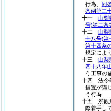
行為、
同
条例第二
十一
山梨
号)
第二条
十二
山梨
十八号)
第
第十四条
規定によ
十三
山梨
四十八年
う工事の
十四
法令
措置が講
う行為
十五
景観
際着手し