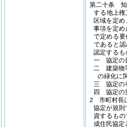
第二十条
する地上権
区域を定め
事項を定め
で定める要
であると認
認定するも
一
協定の
二
建築物
の緑化に
三
協定の
四
協定の
2
市町村長
協定が規則
資するもの
成住民協定