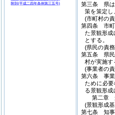
第三条
県
附則
(平成二四年条例第三五号)
策を策定し
(市町村の責
第四条
市
た景観形成
とする。
(県民の責務
第五条
県
村が実施す
(事業者の責
第六条
事
ために必要
る景観形成
第二章
(景観形成基
第七条
知