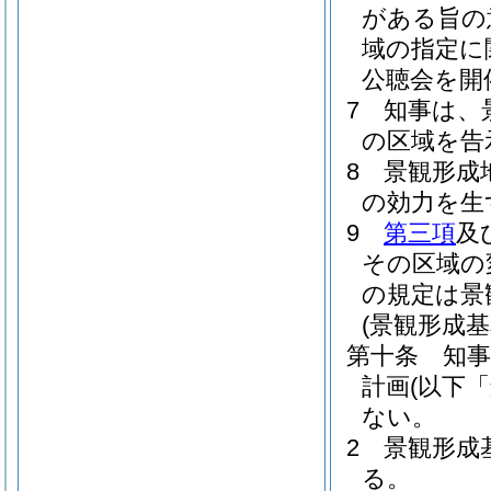
がある旨の
域の指定に
公聴会を開
7
知事は、
の区域を告
8
景観形成
の効力を生
9
第三項
及
その区域の
の規定は景
(景観形成基
第十条
知
計画
(以下
ない。
2
景観形成
る。