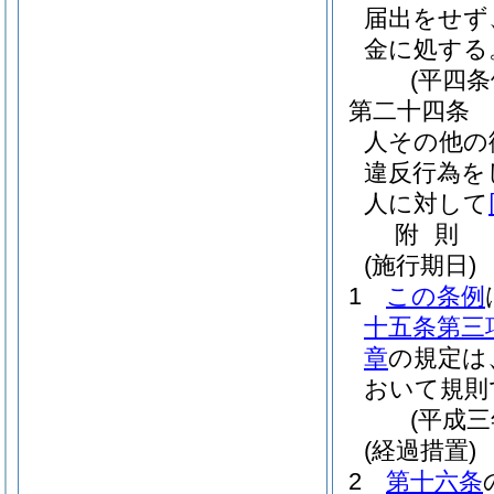
届出をせず
金に処する
(平四
第二十四条
人その他の
違反行為を
人に対して
附
則
(施行期日)
1
この条例
十五条第三
章
の規定は
おいて規則
(平成
(経過措置)
2
第十六条