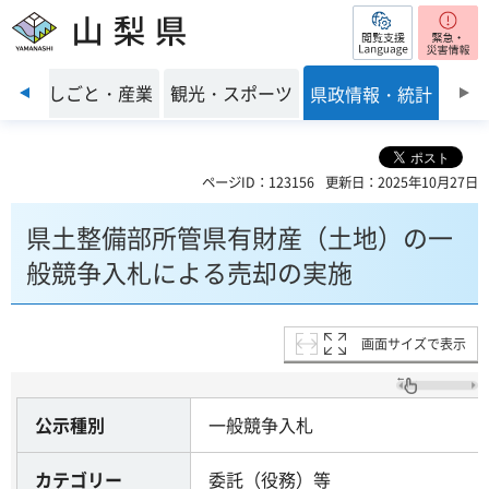
閲覧支援
山梨県
前のスライドを表示
環境
しごと・産業
観光・スポーツ
県政情報・統計
ページID：123156
更新日：2025年10月27日
県土整備部所管県有財産（土地）の一
般競争入札による売却の実施
画面サイズで表示
公示種別
一般競争入札
カテゴリー
委託（役務）等