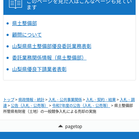
このページを見た人はこんなページも見てい
ます
県土整備部
顧問について
山梨県県土整備部優良委託業務表彰
委託業務関係情報（県土整備部）
山梨県優良下請業者表彰
トップ
>
県政情報・統計
>
入札・公共事業関係
>
入札・契約・結果
>
入札・調
達
>
公告（入札・公売等）
>
令和7年度の公告（入札・公売等）
> 県土整備部
所管県有財産（土地）の一般競争入札による売却の実施
pagetop