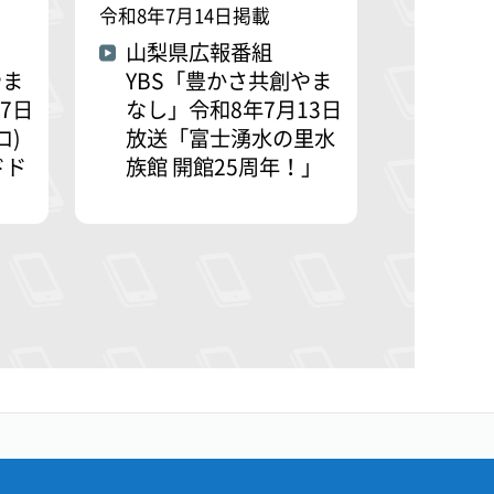
令和8年7月14日掲載
山梨県広報番組
やま
YBS「豊かさ共創やま
7日
なし」令和8年7月13日
ロ)
放送「富士湧水の里水
ドド
族館 開館25周年！」