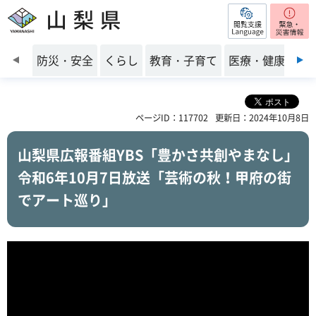
閲覧支援
山梨県
前のスライドを表示
防災・安全
くらし
教育・子育て
医療・健康・福
ページID：117702
更新日：2024年10月8日
山梨県広報番組YBS「豊かさ共創やまなし」
令和6年10月7日放送「芸術の秋！甲府の街
でアート巡り」