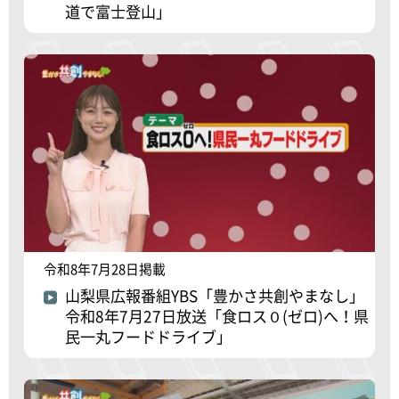
道で富士登山」
令和8年7月28日掲載
山梨県広報番組YBS「豊かさ共創やまなし」
令和8年7月27日放送「食ロス０(ゼロ)へ！県
民一丸フードドライブ」