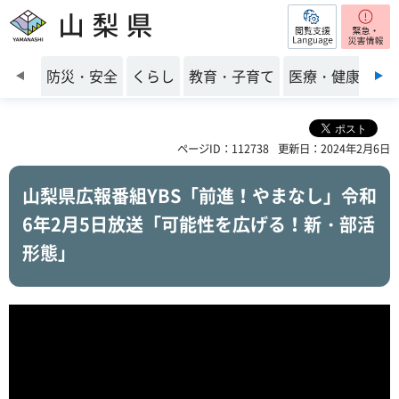
閲覧支援
山梨県
前のスライドを表示
防災・安全
くらし
教育・子育て
医療・健康・福
ページID：112738
更新日：2024年2月6日
山梨県広報番組YBS「前進！やまなし」令和
6年2月5日放送「可能性を広げる！新・部活
形態」