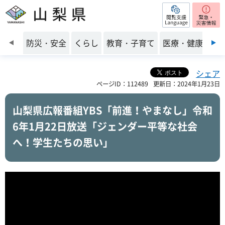
閲覧支援
山梨県
前のスライドを表示
防災・安全
くらし
教育・子育て
医療・健康・福
シェア
ページID：112489
更新日：2024年1月23日
山梨県広報番組YBS「前進！やまなし」令和
6年1月22日放送「ジェンダー平等な社会
へ！学生たちの思い」