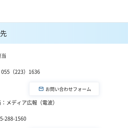
先
担当
１
55（223）1636
当：メディア広報（電波）
１
288-1560