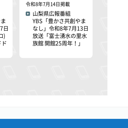
令和8年7月14日掲載
山梨県広報番組
やま
YBS「豊かさ共創やま
7日
なし」令和8年7月13日
ロ)
放送「富士湧水の里水
ドド
族館 開館25周年！」