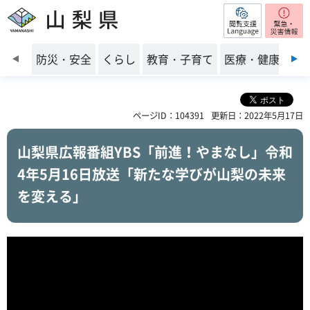
閲覧支援
山梨県
前のスライドを表示
防災・安全
くらし
教育・子育て
医療・健康・福
ページID：104391
更新日：2022年5月17日
山梨県広報番組YBS「前進！やまなし」令和
4年5月16日放送「新たな学びが山梨の未来
を変える」