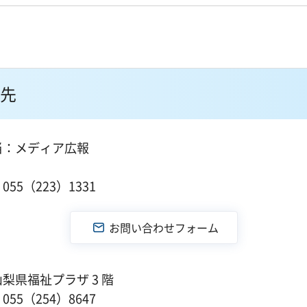
先
当：メディア広報
１
55（223）1331
山梨県福祉プラザ 3 階
55（254）8647