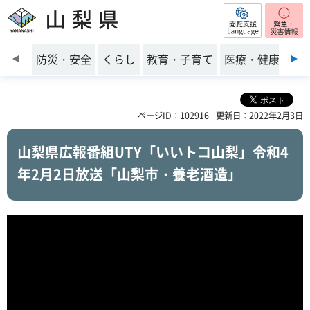
閲覧支援
山梨県
前のスライドを表示
防災・安全
くらし
教育・子育て
医療・健康・福
ページID：102916
更新日：2022年2月3日
山梨県広報番組UTY「いいトコ山梨」令和4
年2月2日放送「山梨市・養老酒造」