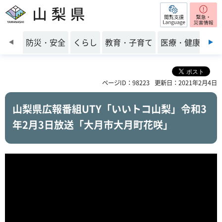
閲覧支援
山梨県
前のスライドを表示
防災・安全
くらし
教育・子育て
医療・健康・福
ページID：98223
更新日：2021年2月4日
山梨県広報番組UTY「いいトコ山梨」令和3
年2月3日放送「大月市大月町花咲」