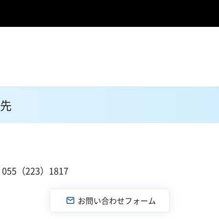
先
１
55（223）1817