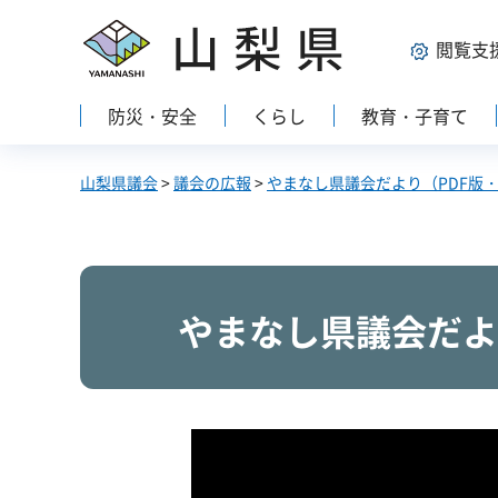
山梨県
閲覧支
防災・安全
くらし
教育・子育て
山梨県議会
>
議会の広報
>
やまなし県議会だより（PDF版
やまなし県議会だよ