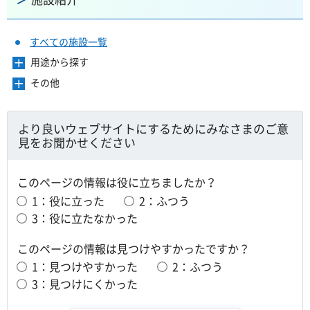
すべての施設一覧
用途から探す
メ
ニ
その他
メ
ュ
ニ
ー
ュ
を
ー
より良いウェブサイトにするためにみなさまのご意
開
を
見をお聞かせください
き
開
ま
き
す
ま
このページの情報は役に立ちましたか？
す
1：役に立った
2：ふつう
3：役に立たなかった
このページの情報は見つけやすかったですか？
1：見つけやすかった
2：ふつう
3：見つけにくかった