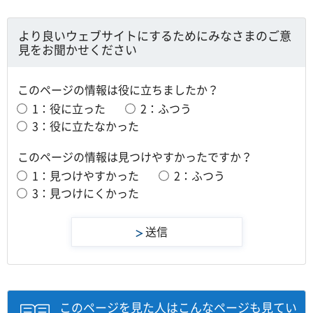
ニ
ー
ュ
を
ー
より良いウェブサイトにするためにみなさまのご意
開
を
見をお聞かせください
き
開
ま
き
す
ま
このページの情報は役に立ちましたか？
す
1：役に立った
2：ふつう
3：役に立たなかった
このページの情報は見つけやすかったですか？
1：見つけやすかった
2：ふつう
3：見つけにくかった
このページを見た人はこんなページも見てい