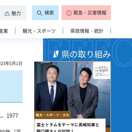
検索
緊急・災害情報
魅力
産業
観光・スポーツ
県政情報・統計
県の取り組み
23年5月1日
1977
89年（平