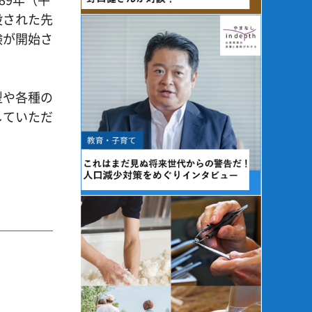
設された先
験が開始さ
。
型や各種の
していただ