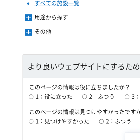
すべての施設一覧
用途から探す
メ
ニ
その他
メ
ュ
ニ
ー
ュ
を
ー
開
を
より良いウェブサイトにするため
き
開
ま
き
す
このページの情報は役に立ちましたか？
ま
す
1：役に立った
2：ふつう
3
このページの情報は見つけやすかったです
1：見つけやすかった
2：ふつう