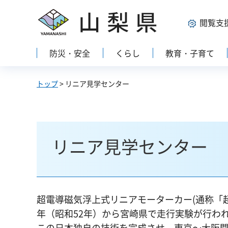
山梨県
閲覧支
防災・安全
くらし
教育・子育て
トップ
> リニア見学センター
リニア見学センター
超電導磁気浮上式リニアモーターカー(通称「超電
年（昭和52年）から宮崎県で走行実験が行わ
この日本独自の技術を完成させ、東京～大阪間