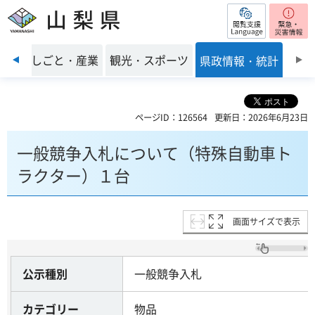
閲覧支援
山梨県
前のスライドを表示
環境
しごと・産業
観光・スポーツ
県政情報・統計
ページID：126564
更新日：2026年6月23日
一般競争入札について（特殊自動車ト
ラクター）１台
画面サイズで表示
公示種別
一般競争入札
カテゴリー
物品