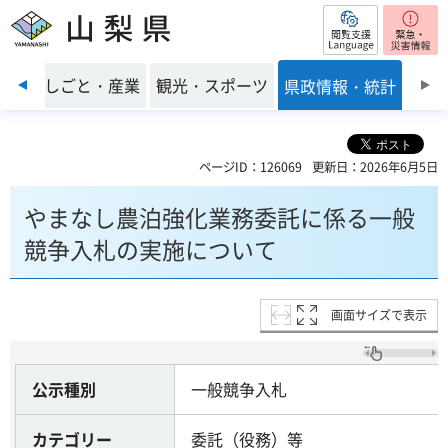
閲覧支援
山梨県
前のスライドを表示
環境
しごと・産業
観光・スポーツ
県政情報・統計
ページID：126069
更新日：2026年6月5日
やまなし農泊強化業務委託に係る一般
競争入札の実施について
画面サイズで表示
公示種別
一般競争入札
カテゴリー
委託（役務）等