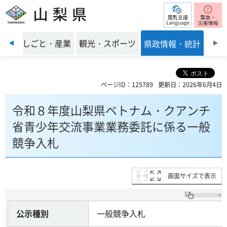
閲覧支援
山梨県
前のスライドを表示
環境
しごと・産業
観光・スポーツ
県政情報・統計
ページID：125789
更新日：2026年6月4日
令和８年度山梨県ベトナム・クアンチ
省青少年交流事業業務委託に係る一般
競争入札
画面サイズで表示
公示種別
一般競争入札