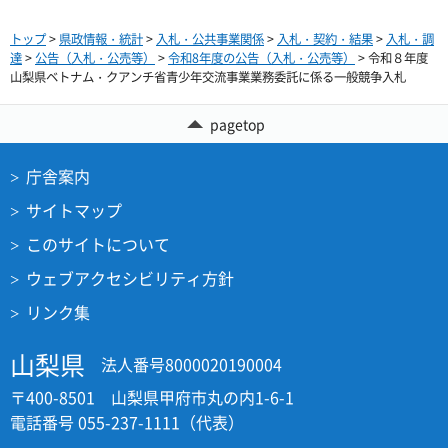
トップ
>
県政情報・統計
>
入札・公共事業関係
>
入札・契約・結果
>
入札・調
達
>
公告（入札・公売等）
>
令和8年度の公告（入札・公売等）
> 令和８年度
山梨県ベトナム・クアンチ省青少年交流事業業務委託に係る一般競争入札
pagetop
庁舎案内
サイトマップ
このサイトについて
ウェブアクセシビリティ方針
リンク集
山梨県
法人番号8000020190004
〒400-8501 山梨県甲府市丸の内1-6-1
電話番号 055-237-1111（代表）