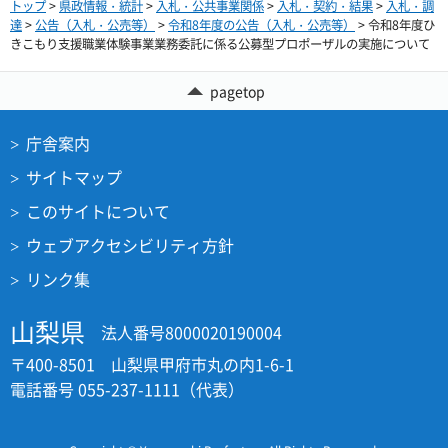
トップ
>
県政情報・統計
>
入札・公共事業関係
>
入札・契約・結果
>
入札・調
達
>
公告（入札・公売等）
>
令和8年度の公告（入札・公売等）
> 令和8年度ひ
きこもり支援職業体験事業業務委託に係る公募型プロポーザルの実施について
pagetop
庁舎案内
サイトマップ
このサイトについて
ウェブアクセシビリティ方針
リンク集
山梨県
法人番号8000020190004
〒400-8501 山梨県甲府市丸の内1-6-1
電話番号 055-237-1111（代表）