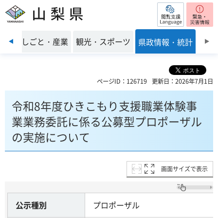
閲覧支援
山梨県
前のスライドを表示
環境
しごと・産業
観光・スポーツ
県政情報・統計
ページID：126719
更新日：2026年7月1日
令和8年度ひきこもり支援職業体験事
業業務委託に係る公募型プロポーザル
の実施について
画面サイズで表示
公示種別
プロポーザル