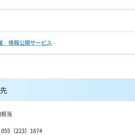
業 情報公開サービス
先
約担当
１
55（223）1674