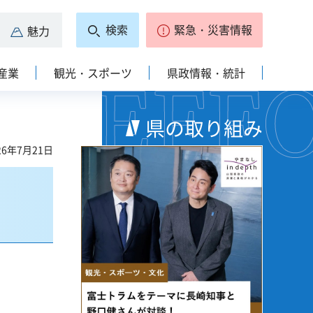
検索
緊急・災害情報
魅力
産業
観光・スポーツ
県政情報・統計
県の取り組み
6年7月21日