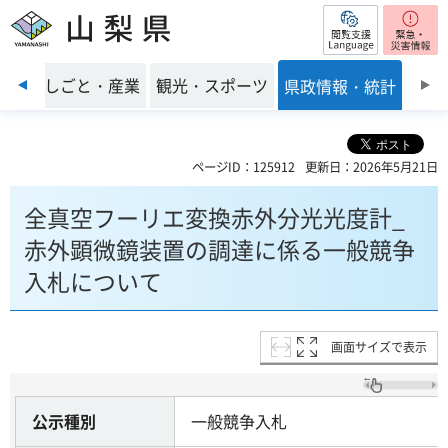
閲覧支援
山梨県
前のスライドを表示
環境
しごと・産業
観光・スポーツ
県政情報・統計
ページID：125912
更新日：2026年5月21日
全真空フーリエ変換赤外分光光度計_
赤外顕微鏡装置の調達に係る一般競争
入札について
画面サイズで表示
公示種別
一般競争入札