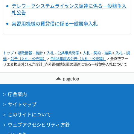
テレワークシステムライセンス調達に係る一般競争入
札公告
実習用機械の賃貸借に係る一般競争入札
トップ
>
県政情報・統計
>
入札・公共事業関係
>
入札・契約・結果
>
入札・調
達
>
公告（入札・公売等）
>
令和8年度の公告（入札・公売等）
> 全真空フー
リエ変換赤外分光光度計_赤外顕微鏡装置の調達に係る一般競争入札について
pagetop
庁舎案内
サイトマップ
このサイトについて
ウェブアクセシビリティ方針