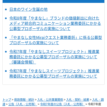
日本のワイン生誕の地
令和8年度「やまなし」ブランドの価値創出に向けた
メディア統合的コミュニケーション業務委託にかかる
公募型プロポーザルの実施について
「やまなし女性Miraiクエスト業務委託」に係る公募型
プロポーザルの実施について
令和7年度「やまなしスイーツプロジェクト」推進業
務委託にかかる公募型プロポーザルの実施について
（審議会情報）
令和7年度「やまなしスイーツプロジェクト」推進業
務委託にかかる公募型プロポーザルの実施について
トップ
>
県政情報・統計
>
入札・公共事業関係
>
入札・契約・結果
>
入札・調
達
>
公告（入札・公売等）
>
令和7年度の公告（入札・公売等）
> 令和7年度