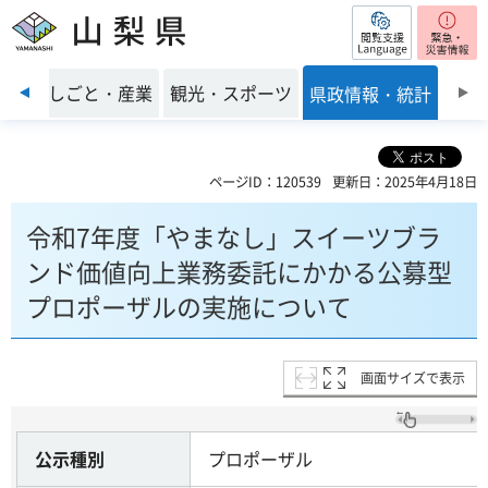
閲覧支援
山梨県
前のスライドを表示
環境
しごと・産業
観光・スポーツ
県政情報・統計
ページID：120539
更新日：2025年4月18日
令和7年度「やまなし」スイーツブラ
ンド価値向上業務委託にかかる公募型
プロポーザルの実施について
画面サイズで表示
公示種別
プロポーザル