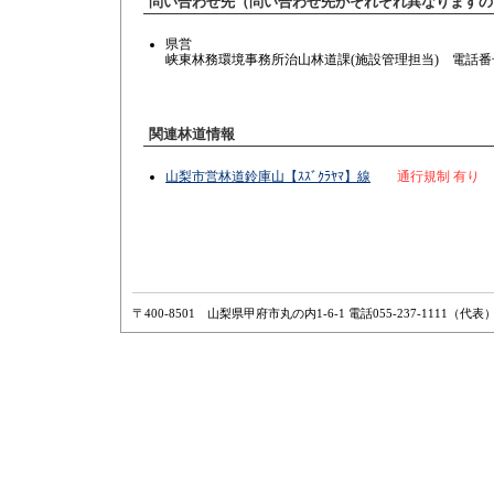
問い合わせ先（問い合わせ先がそれぞれ異なりますの
県営
峡東林務環境事務所治山林道課(施設管理担当) 電話番号：05
関連林道情報
山梨市営林道鈴庫山【ｽｽﾞｸﾗﾔﾏ】線
通行規制 有り
〒400-8501 山梨県甲府市丸の内1-6-1 電話055-237-1111（代表