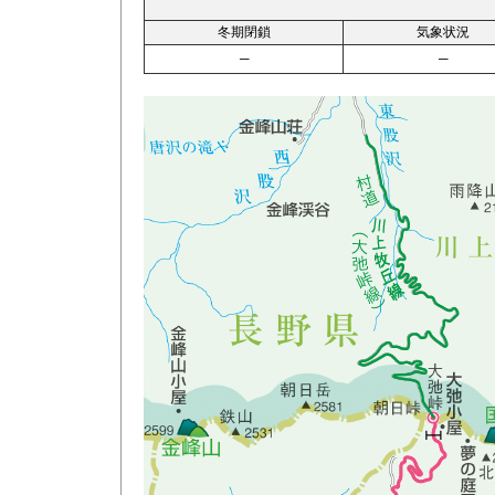
冬期閉鎖
気象状況
─
─