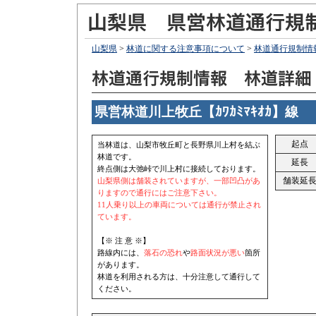
山梨県
>
林道に関する注意事項について
>
林道通行規制情
県営林道川上牧丘【ｶﾜｶﾐﾏｷｵｶ】線
起点
当林道は、山梨市牧丘町と長野県川上村を結ぶ
林道です。
延長
終点側は大弛峠で川上村に接続しております。
舗装延
山梨県側は舗装されていますが、一部凹凸があ
りますので通行にはご注意下さい。
11人乗り以上の車両については通行が禁止され
ています。
【※ 注 意 ※】
路線内には、
落石の恐れ
や
路面状況が悪い
箇所
があります。
林道を利用される方は、十分注意して通行して
ください。