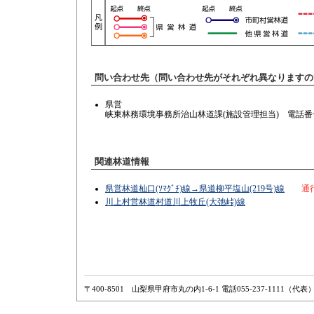
問い合わせ先（問い合わせ先がそれぞれ異なりますの
県営
峡東林務環境事務所治山林道課(施設管理担当) 電話番号：05
関連林道情報
県営林道杣口(ｿﾏｸﾞﾁ)線→県道柳平塩山(219号)線
通
川上村営林道村道川上牧丘(大弛峠)線
〒400-8501 山梨県甲府市丸の内1-6-1 電話055-237-1111（代表