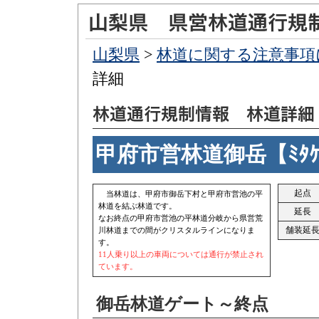
山梨県
>
林道に関する注意事項
詳細
甲府市営林道御岳【ﾐﾀ
起点
当林道は、甲府市御岳下村と甲府市営池の平
林道を結ぶ林道です。
延長
なお終点の甲府市営池の平林道分岐から県営荒
舗装延
川林道までの間がクリスタルラインになりま
す。
11人乗り以上の車両については通行が禁止され
ています。
御岳林道ゲート～終点