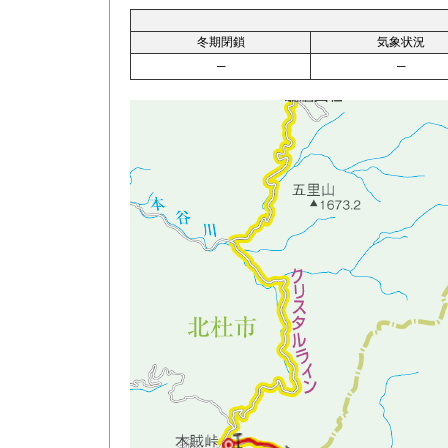
冬期閉鎖
気象状況
─
─