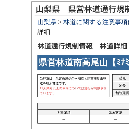
山梨県
>
林道に関する注意事項
詳細
県営林道南高尾山【ﾐﾅﾐ
起点
当林道は、県営高尾伊奈ヶ湖線と県営櫛形山林
道を結ぶ林道です。
延長
11人乗り以上の車両については通行が制限され
舗装延
ています。
冬期閉鎖
気象状況
─
─