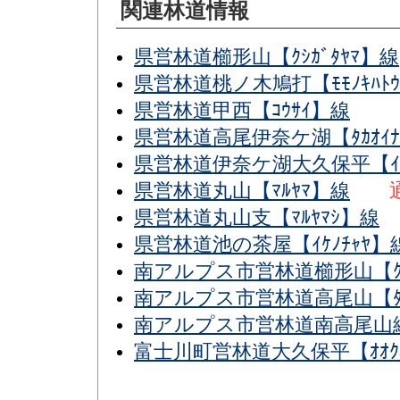
関連林道情報
県営林道櫛形山【ｸｼｶﾞﾀﾔﾏ】線
県営林道桃ノ木鳩打【ﾓﾓﾉｷﾊﾄ
県営林道甲西【ｺｳｻｲ】線
県営林道高尾伊奈ケ湖【ﾀｶｵｲﾅ
県営林道伊奈ケ湖大久保平【ｲﾅｶﾞ
県営林道丸山【ﾏﾙﾔﾏ】線
県営林道丸山支【ﾏﾙﾔﾏｼ】線
県営林道池の茶屋【ｲｹﾉﾁｬﾔ】
南アルプス市営林道櫛形山【ｸｼ
南アルプス市営林道高尾山【ﾀｶ
南アルプス市営林道南高尾山
富士川町営林道大久保平【ｵｵｸﾎ