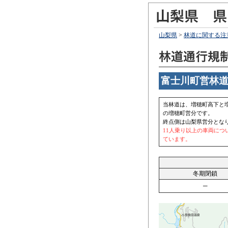
山梨県
>
林道に関する注
富士川町営林道赤
当林道は、増穂町高下と
の増穂町営分です。
終点側は山梨県営分とな
11人乗り以上の車両につ
ています。
冬期閉鎖
─