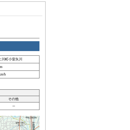
士川町小室矢川
 m
km/h
その他
─