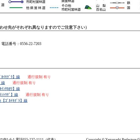
わせ先がそれぞれ異なりますのでご注意下さい）
番号：0556-22-7203
ｲﾓｸﾞﾗ】線
通行規制 有り
】線
通行規制 有り
ｼﾀｶｵﾘ】線
ｼﾄｳｹﾞ】線
通行規制 有り
ｺﾞｶｲﾓｸﾞﾗ】線
1-6-1 電話055-237-1111（代表）
Copyright © Yamanashi Prefecture G