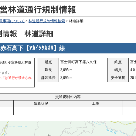
意事項について
>
林道通行規制情報検索
> 林道詳細
石高下【ｱｶｲｼﾀｶｵﾘ】線
起点
富士川町高下篠八久保
終点
富
増穂町小室を結ぶ林道
延長
3,095 m
幅員
4.0
ります。
舗装延長
3,095 m
安全速度
20 
いては通行が禁止され
交通規制の内容
気象状況
工事
─
─