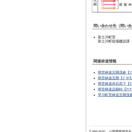
問い合わせ先（問い合
富士川町営
富士川町役場建設課 電話
関連林道情報
県営林道五開茂倉【ｺﾞｶ
県営林道五開【ｺﾞｶｲ
県営林道赤石高下【ｱｶｲ
県営林道足馴峠【ｱｼﾅﾗ
早川町営林道五開茂倉【
〒400-8501 山梨県甲府市丸の内