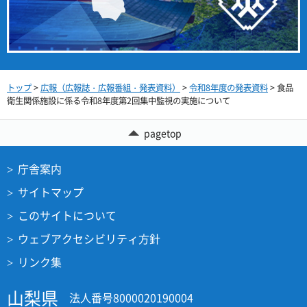
トップ
>
広報（広報誌・広報番組・発表資料）
>
令和8年度の発表資料
> 食品
衛生関係施設に係る令和8年度第2回集中監視の実施について
pagetop
庁舎案内
サイトマップ
このサイトについて
ウェブアクセシビリティ方針
リンク集
山梨県
法人番号8000020190004