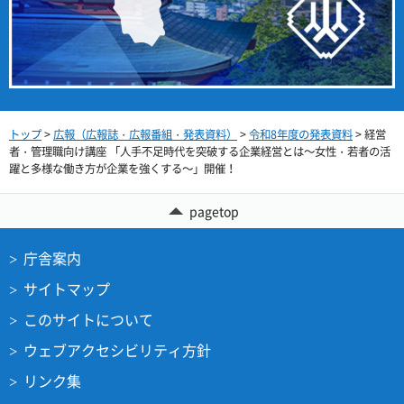
トップ
>
広報（広報誌・広報番組・発表資料）
>
令和8年度の発表資料
> 経営
者・管理職向け講座 「人手不足時代を突破する企業経営とは～女性・若者の活
躍と多様な働き方が企業を強くする～」開催！
pagetop
庁舎案内
サイトマップ
このサイトについて
ウェブアクセシビリティ方針
リンク集