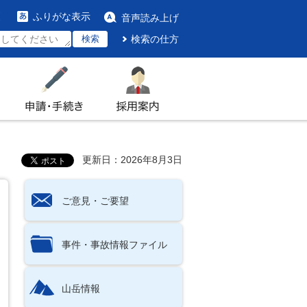
ふりがな表示
音声読み上げ
検索
検索の仕方
申請・手続き
採用案内
更新日：2026年8月3日
ご意見・ご要望
事件・事故情報ファイル
山岳情報