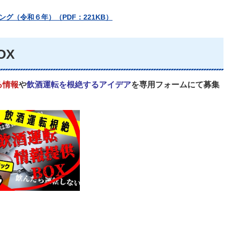
グ（令和６年）（PDF：221KB）
OX
る情報
や
飲酒運転を根絶するアイデア
を専用フォームにて募集