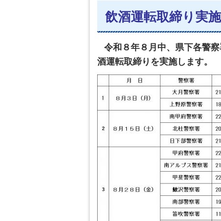
飲酒運転取締り実施
令和８年８
月中、県下各警察
酒運転取締りを実施します。