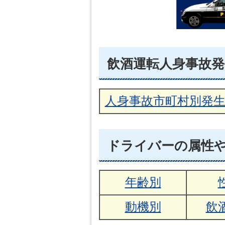
飲酒運転人身事故発
人身事故市町村別発
ドライバーの属性
年齢別
動機別
飲