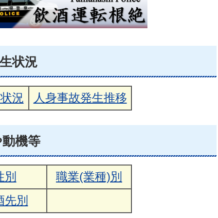
生状況
生状況
人身事故発生推移
や動機等
性別
職業(業種)別
酒先別