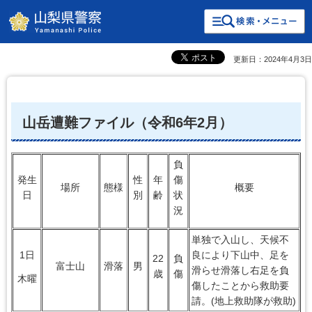
検索・共通メニュー
山梨県警察
更新日：2024年4月3日
山岳遭難ファイル（令和6年2月）
負
発生
性
年
傷
場所
態様
概要
日
別
齢
状
況
単独で入山し、天候不
1日
良により下山中、足を
22
負
富士山
滑落
男
滑らせ滑落し右足を負
歳
傷
木曜
傷したことから救助要
請。(地上救助隊が救助)