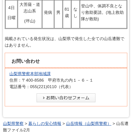
大菩薩・道
登山中、体調不良とな
4日
81
な
志山系
発病
男
り救助要請。(地上救助
歳
し
日曜
隊が救助)
(坪山)
掲載されている発生状況は、山梨県で発生した全ての山岳遭難で
はありません。
お問い合わせ
山梨県警察本部地域課
住所：〒400-8586 甲府市丸の内１－６－１
電話番号：055(221)0110（代表）
山梨県警察
>
暮らしの安心情報
>
山岳情報（山梨県警察）
> 山岳遭
難ファイル2月